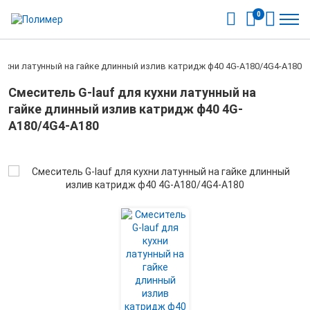
0
 кухни латунный на гайке длинный излив катридж ф40 4G-А180/4G4-A180
Смеситель G-lauf для кухни латунный на
гайке длинный излив катридж ф40 4G-
А180/4G4-A180