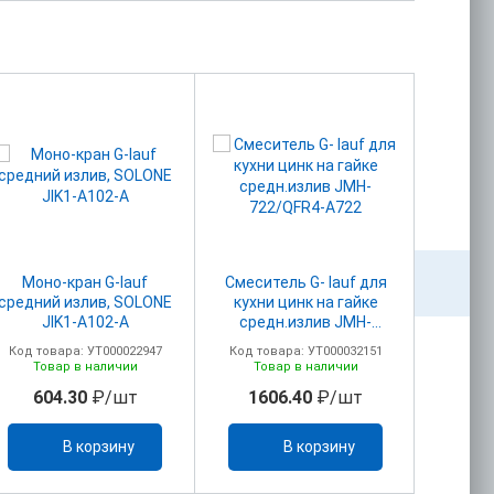
Моно-кран G-lauf
Смеситель G- lauf для
Смеси
средний излив, SOLONE
кухни цинк на гайке
JIK1-A102-A
средн.излив JMH-
722/QFR4-A722
Код товара: УТ000022947
Код товара: УТ000032151
Код то
Товар в наличии
Товар в наличии
То
604.30
₽/шт
1606.40
₽/шт
38
В корзину
В корзину