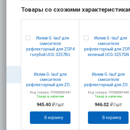
Товары со схожими характеристика
auf для
Излив G- lauf для
Излив G- lauf для
смесителя
смесителя
-
рефлекторный для ZOP4
рефлекторный для ZO
голубой UCG-3257BU
зеленый UCG-3257GN
00001898
Код товара: ПЛ000001641
Код товара: ПЛ000001640
ичии
Товар в наличии
Товар в наличии
/шт
945.40
₽/шт
946.02
₽/шт
ину
В корзину
В корзину