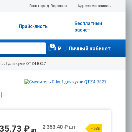
Ваш город: Воронеж
Адреса магазинов
Бесплатный
Прайс-листы
расчет
0
0 ₽
Личный кабинет
lauf для кухни QTZ4-B827
35.73 ₽
2 353.40 ₽
шт
- 5%
шт