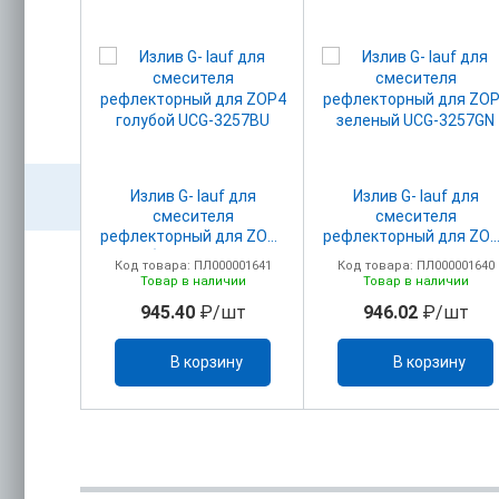
auf для
Излив G- lauf для
Излив G- lauf для
смесителя
смесителя
в KLB-
рефлекторный для ZOP4
рефлекторный для ZO
Z4-B856
голубой UCG-3257BU
зеленый UCG-3257GN
00001897
Код товара: ПЛ000001641
Код товара: ПЛ000001640
ичии
Товар в наличии
Товар в наличии
/шт
945.40
₽/шт
946.02
₽/шт
ину
В корзину
В корзину