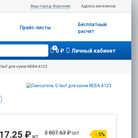
Ваш город: Воронеж
Адреса магазинов
Бесплатный
Прайс-листы
расчет
0
0 ₽
Личный кабинет
lauf для кухни NEB4-A123
17.25 ₽
3 807.63 ₽
шт
- 5%
шт