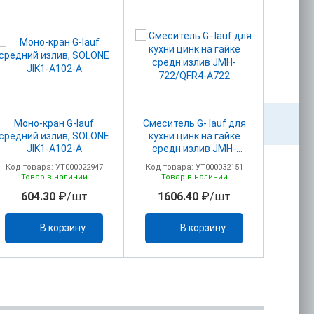
Моно-кран G-lauf
Смеситель G- lauf для
Смеси
средний излив, SOLONE
кухни цинк на гайке
кухни цинк на гайке без
JIK1-A102-A
средн.излив JMH-
изли
722/QFR4-A722
Код товара: УТ000022947
Код товара: УТ000032151
Код то
Товар в наличии
Товар в наличии
То
604.30
₽/шт
1606.40
₽/шт
17
В корзину
В корзину