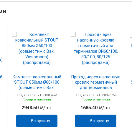
ми
й
Комплект коаксиальный
Проход через наклонную
0
STOUT 850мм Ø60/100
кровлю герметичный
е
(совместим с Baxi.
для терминалов
а)
Viessmann)
DN60/100, 80/100, 80/125
Код товара: УТ000017641
Код товара: УТ000020759
(распродажа)
(распродажа)
Товар в наличии
Товар в наличии
2948.50
₽/шт
1685.40
₽/шт
В корзину
В корзину