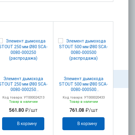
Элемент дымохода
Элемент дымохода
Элемент д
STOUT 250 мм Ø80 SCA-
STOUT 500 мм Ø80 SCA-
STOUT
0080-000250
0080-000500
(уплот
(распродажа)
(распродажа)
к
Код товара: УТ000024213
Код товара: УТ000020433
Код то
(р
Товар в наличии
Товар в наличии
То
561.80
₽/шт
761.08
₽/шт
11
В корзину
В корзину