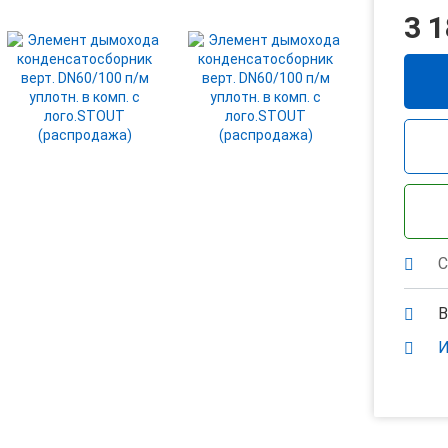
3 1
С
В
И