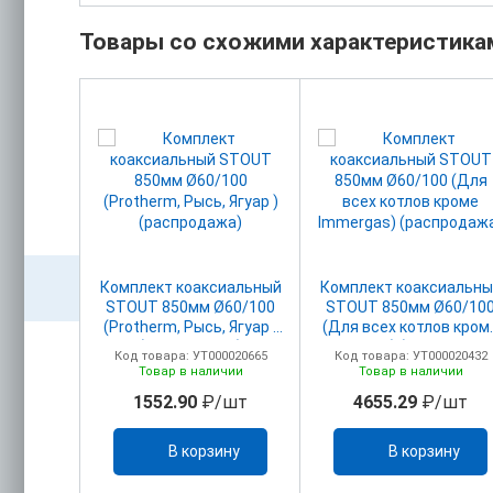
Товары со схожими характеристика
охода
Комплект коаксиальный
Комплект коаксиальны
мм Ø80
STOUT 850мм Ø60/100
STOUT 850мм Ø60/10
жа)
(Protherm, Рысь, Ягуар )
(Для всех котлов кром
(распродажа)
Immergas) (распродаж
00017643
Код товара: УТ000020665
Код товара: УТ000020432
ичии
Товар в наличии
Товар в наличии
/шт
1552.90
₽/шт
4655.29
₽/шт
ину
В корзину
В корзину