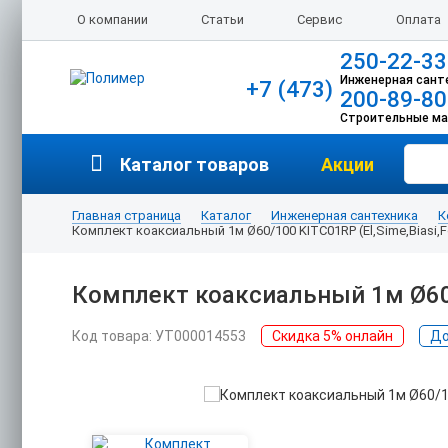
О компании
Статьи
Сервис
Оплата
250-22-33
Инженерная сант
+7 (473)
200-89-80
Строительные м
Каталог товаров
Акции
Главная страница
Каталог
Инженерная сантехника
К
Комплект коаксиальный 1м Ø60/100 KITC01RP (El,Sime,Biasi,Fo
Комплект коаксиальный 1м Ø60/1
Код товара: УТ000014553
Скидка 5% онлайн
До