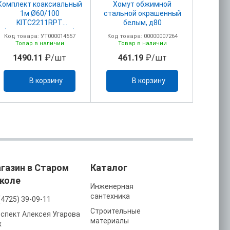
Комплект коаксиальный
Хомут обжимной
1м Ø60/100
стальной окрашенный
KITC2211RPT
белым, д80
(Pro,Sime,Bud,Bosch)
Код товара: УТ000014557
Код товара: 00000007264
Товар в наличии
Товар в наличии
1490.11
₽/шт
461.19
₽/шт
В корзину
В корзину
газин в Старом
Каталог
коле
Инженерная
сантехника
(4725) 39-09-11
Строительные
спект Алексея Угарова
материалы
ж