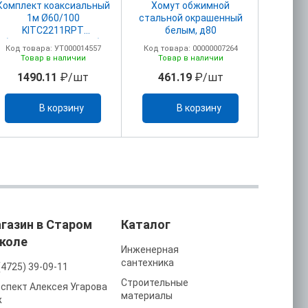
Комплект коаксиальный
Хомут обжимной
1м Ø60/100
стальной окрашенный
KITC2211RPT
белым, д80
(Pro,Sime,Bud,Bosch)
Код товара: УТ000014557
Код товара: 00000007264
Товар в наличии
Товар в наличии
1490.11
₽/шт
461.19
₽/шт
В корзину
В корзину
газин в Старом
Каталог
коле
Инженерная
сантехника
(4725) 39-09-11
Строительные
спект Алексея Угарова
материалы
ж