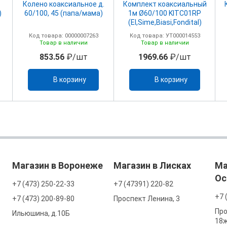
Колено коаксиальное д.
Комплект коаксиальный
)
60/100, 45 (папа/мама)
1м Ø60/100 KITC01RP
(El,Sime,Biasi,Fondital)
Код товара: 00000007263
Код товара: УТ000014553
Товар в наличии
Товар в наличии
853.56
₽/шт
1969.66
₽/шт
В корзину
В корзину
Магазин в Воронеже
Магазин в Лисках
Ма
Ос
+7 (473) 250-22-33
+7 (47391) 220-82
+7 
+7 (473) 200-89-80
Проспект Ленина, 3
Про
Ильюшина, д.10Б
18