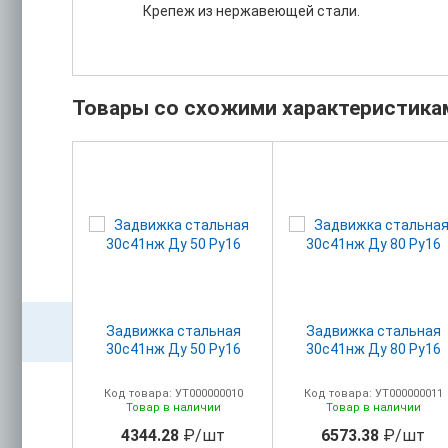
Крепеж из нержавеющей стали.
Товары со схожими характеристика
нная Ду
Задвижка стальная
Задвижка стальная
30с41нж Ду 50 Ру16
30с41нж Ду 80 Ру16
00005342
Код товара: УТ000000010
Код товара: УТ000000011
ичии
Товар в наличии
Товар в наличии
/шт
4344.28
₽/шт
6573.38
₽/шт