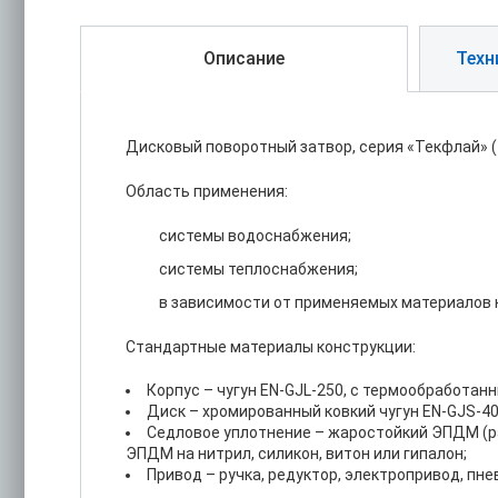
Описание
Техн
Дисковый поворотный затвор, серия «Текфлай» (
Область применения:
системы водоснабжения;
системы теплоснабжения;
в зависимости от применяемых материалов к
Стандартные материалы конструкции:
Корпус – чугун EN-GJL-250, с термообработа
Диск – хромированный ковкий чугун EN-GJS-4
Седловое уплотнение – жаростойкий ЭПДМ (раб
ЭПДМ на нитрил, силикон, витон или гипалон;
Привод – ручка, редуктор, электропривод, пн