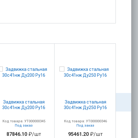
Задвижка стальная
Задвижка стальная
Задв
30с41нж Ду200 Ру16
30с41нж Ду250 Ру16
30с41
Код товара: УТ000000345
Код товара: УТ000000346
Код то
Под заказ
Под заказ
87846.10
₽/шт
95461.20
₽/шт
129