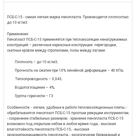
ПСБ-С-15 - самая легкая марка пенопласта. Производится плотностью
до 10 кг/м3.
Применение:
Пенопласт ПСБ-С-15 применяется при теплоизоляции ненагружаемых
конструкций – различные каркасные конструкции: перегородки,
скатные кровли между стропилами, полы между лагами.
Плотность – до 10 кг/м3;
Прочность на сжатие при 10% линейной деформации – 40 КПа;
Теплопроводность – 0,043;
Водопоглощение – 4%;
Группа горючести – Г3.
Особенности: - легкие, удобные в работе теплоизоляционные плиты; -
обрабатывается пенопласт ПСБ-С-15 простым режущим инструментом;
- сохранение стабильных размеров; - хранение пенопласта ПСБ-С-15
возможно под открытым небом в любое время года; - высокая
влагостойкость пенопласта ПСБ-С-15; - высокая
звуконепроницаемость пенопласта; - экологически безвредный и