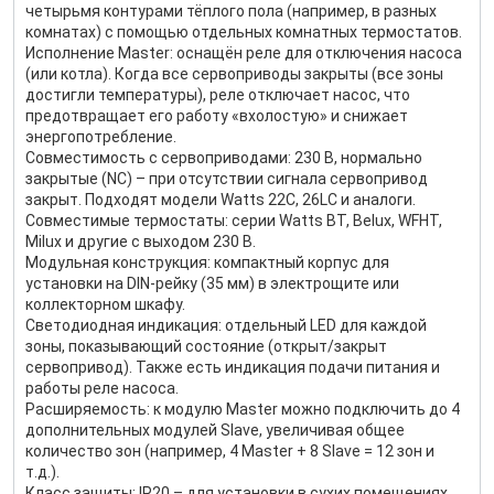
четырьмя контурами тёплого пола (например, в разных
комнатах) с помощью отдельных комнатных термостатов.
Исполнение Master: оснащён реле для отключения насоса
(или котла). Когда все сервоприводы закрыты (все зоны
достигли температуры), реле отключает насос, что
предотвращает его работу «вхолостую» и снижает
энергопотребление.
Совместимость с сервоприводами: 230 В, нормально
закрытые (NC) – при отсутствии сигнала сервопривод
закрыт. Подходят модели Watts 22C, 26LC и аналоги.
Совместимые термостаты: серии Watts BT, Belux, WFHT,
Milux и другие с выходом 230 В.
Модульная конструкция: компактный корпус для
установки на DIN-рейку (35 мм) в электрощите или
коллекторном шкафу.
Светодиодная индикация: отдельный LED для каждой
зоны, показывающий состояние (открыт/закрыт
сервопривод). Также есть индикация подачи питания и
работы реле насоса.
Расширяемость: к модулю Master можно подключить до 4
дополнительных модулей Slave, увеличивая общее
количество зон (например, 4 Master + 8 Slave = 12 зон и
т.д.).
Класс защиты: IP20 – для установки в сухих помещениях