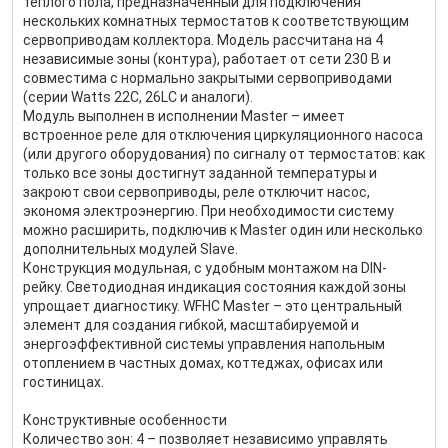
тёплого пола, предназначенный для подключения
нескольких комнатных термостатов к соответствующим
сервоприводам коллектора. Модель рассчитана на 4
независимые зоны (контура), работает от сети 230 В и
совместима с нормально закрытыми сервоприводами
(серии Watts 22C, 26LC и аналоги).
Модуль выполнен в исполнении Master – имеет
встроенное реле для отключения циркуляционного насоса
(или другого оборудования) по сигналу от термостатов: как
только все зоны достигнут заданной температуры и
закроют свои сервоприводы, реле отключит насос,
экономя электроэнергию. При необходимости систему
можно расширить, подключив к Master один или несколько
дополнительных модулей Slave.
Конструкция модульная, с удобным монтажом на DIN-
рейку. Светодиодная индикация состояния каждой зоны
упрощает диагностику. WFHC Master – это центральный
элемент для создания гибкой, масштабируемой и
энергоэффективной системы управления напольным
отоплением в частных домах, коттеджах, офисах или
гостиницах.
Конструктивные особенности
Количество зон: 4 – позволяет независимо управлять