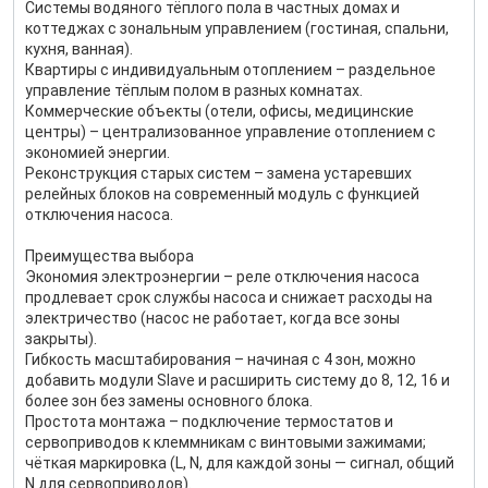
Системы водяного тёплого пола в частных домах и
коттеджах с зональным управлением (гостиная, спальни,
кухня, ванная).
Квартиры с индивидуальным отоплением – раздельное
управление тёплым полом в разных комнатах.
Коммерческие объекты (отели, офисы, медицинские
центры) – централизованное управление отоплением с
экономией энергии.
Реконструкция старых систем – замена устаревших
релейных блоков на современный модуль с функцией
отключения насоса.
Преимущества выбора
Экономия электроэнергии – реле отключения насоса
продлевает срок службы насоса и снижает расходы на
электричество (насос не работает, когда все зоны
закрыты).
Гибкость масштабирования – начиная с 4 зон, можно
добавить модули Slave и расширить систему до 8, 12, 16 и
более зон без замены основного блока.
Простота монтажа – подключение термостатов и
сервоприводов к клеммникам с винтовыми зажимами;
чёткая маркировка (L, N, для каждой зоны — сигнал, общий
N для сервоприводов).