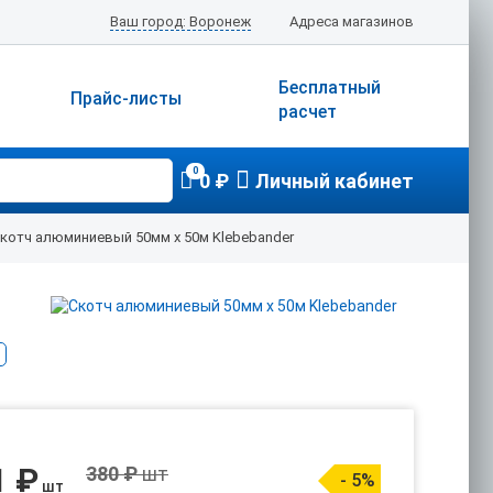
Ваш город: Воронеж
Адреса магазинов
Бесплатный
Прайс-листы
расчет
0
0 ₽
Личный кабинет
котч алюминиевый 50мм х 50м Klebebander
1 ₽
380 ₽
шт
- 5%
шт