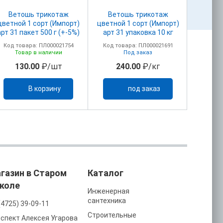
Ветошь трикотаж
Ветошь трикотаж
Лента
цветной 1 сорт (Импорт)
цветной 1 сорт (Импорт)
арт 31 пакет 500 г (+-5%)
арт 31 упаковка 10 кг
Код товара: ПЛ000021754
Код товара: ПЛ000021691
Код то
Товар в наличии
Под заказ
То
130.00
₽/шт
240.00
₽/кг
12
В корзину
под заказ
газин в Старом
Каталог
коле
Инженерная
сантехника
(4725) 39-09-11
Строительные
спект Алексея Угарова