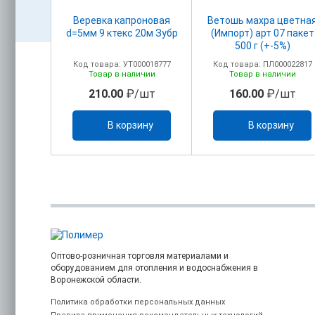
льная
Веревка капроновая
Ветошь махра цветна
0мм 200м
d=5мм 9 ктекс 20м Зубр
(Импорт) арт 07 пакет
T
500 г (+-5%)
00004275
Код товара: УТ000018777
Код товара: ПЛ000022817
ичии
Товар в наличии
Товар в наличии
шт
210.00
₽/шт
160.00
₽/шт
ину
В корзину
В корзину
Оптово-розничная торговля материалами и
оборудованием для отопления и водоснабжения в
Воронежской области.
Политика обработки персональных данных