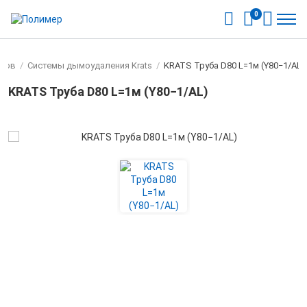
0
тлов
/
Системы дымоудаления Krats
/
KRATS Труба D80 L=1м (Y80−1/AL)
KRATS Труба D80 L=1м (Y80−1/AL)