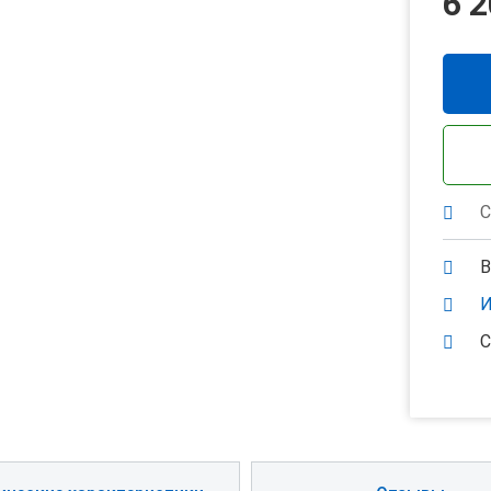
6 2
С
В
И
С