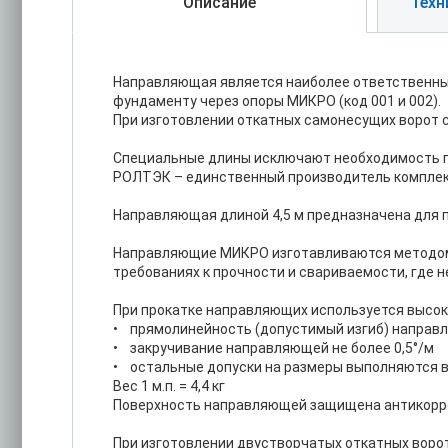
Описание
Техн
Направляющая является наиболее ответственным
фундаменту через опоры МИКРО (код 001 и 002).
При изготовлении откатных самонесущих ворот 
Специальные длины исключают необходимость п
РОЛТЭК – единственный производитель комплек
Направляющая длиной 4,5 м предназначена для п
Направляющие МИКРО изготавливаются методом 
требованиях к прочности и свариваемости, где 
При прокатке направляющих используется высок
• прямолинейность (допустимый изгиб) направл
• закручивание направляющей не более 0,5°/м
• остальные допуски на размеры выполняются в
Вес 1 м.п. = 4,4 кг
Поверхность направляющей защищена антикорроз
При изготовлении двустворчатых откатных ворот 