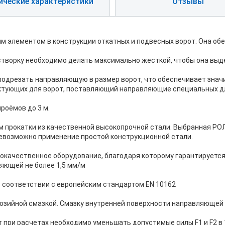
ические характеристики
Отзывы
 элементом в конструкции откатных и подвесных ворот. Она обес
створку необходимо делать максимально жесткой, чтобы она выд
одрезать направляющую в размер ворот, что обеспечивает знач
тующих для ворот, поставляющий направляющие специальных д
роёмов до 3 м.
прокатки из качественной высокопрочной стали. Выбранная РОЛ
невозможно применение простой конструкционной стали.
окачественное оборудование, благодаря которому гарантируется
яющей не более 1,5 мм/м
 соответствии с европейским стандартом EN 10162
ийной смазкой. Смазку внутренней поверхности направляющей 
при расчетах необходимо уменьшать допустимые силы F1 и F2 в 1