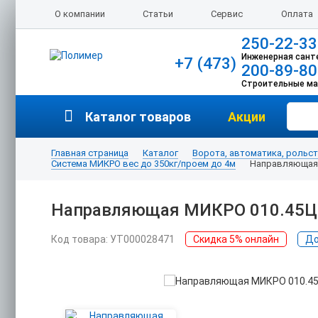
О компании
Статьи
Сервис
Оплата
250-22-33
Инженерная сант
+7 (473)
200-89-80
Строительные м
Каталог товаров
Акции
Главная страница
Каталог
Ворота, автоматика, рольс
Система МИКРО вес до 350кг/проем до 4м
Направляющая 
Направляющая МИКРО 010.45Ц 
Код товара: УТ000028471
Скидка 5% онлайн
До