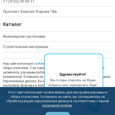
+7 (4725) 39-09-11
Проспект Алексея Угарова 18ж
Каталог
Инженерная сантехника
Строительные материалы
Наш сайт использует
cookies
для обеспечения работоспособности и
сбора статистики. С их помощью мы анализируем пользовательскую
активность, улучшаем работу сайта и делаем рекламу более
Здравствуйте!
релевантной. Оставаясь на сайте, вы даете согласие на обработку ваших
Мы готовы ответить на Ваши
персональных данных. Вы можете отключить сохранение cookies в
вопросы или перезвонить Вам!
настройках браузера в любой момент. На сайте также применяются
рекомендательные технологии
. Подробнее об обработке персональных
Этот сайт использует cookie-файлы для настройки рекламы и
данных — в соответствующей
Политике
.
сбора статистики. Оставаясь на сайте, вы соглашаетесь на
обработку ваших персональных данных в соответствии с нашей
политикой cookies
.
© 2006 — 2026. Полимер.