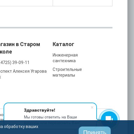
газин в Старом
Каталог
коле
Инженерная
сантехника
(4725) 39-09-11
Строительные
спект Алексея Угарова
материалы
ж
Здравствуйте!
ость, улучшаем работу сайта и делаем рекламу более
Мы готовы ответить на Ваши
астройках браузера в любой момент. На сайте также применяются
вопросы или перезвонить Вам!
на обработку ваших
Принять