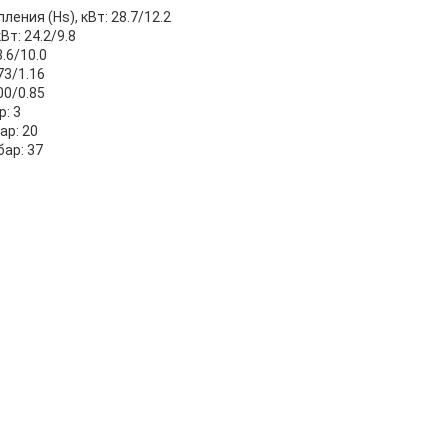
ния (Hs), кВт: 28.7/12.2
т: 24.2/9.8
.6/10.0
73/1.16
00/0.85
: 3
ар: 20
ар: 37