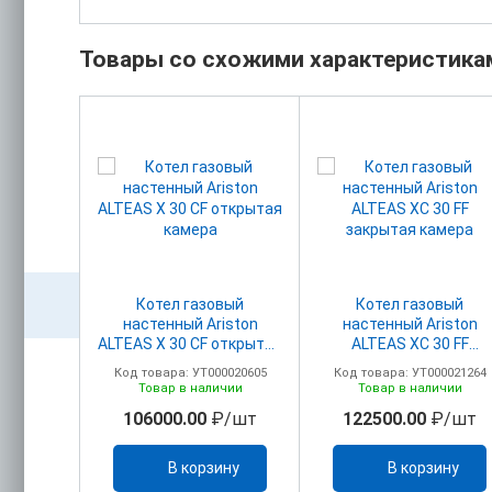
Товары со схожими характеристика
вый
Котел газовый
Котел газовый
ton CLAS
настенный Ariston
настенный Ariston
рытая
ALTEAS Х 30 CF открытая
ALTEAS ХC 30 FF
камера
закрытая камера
00015062
Код товара: УТ000020605
Код товара: УТ000021264
ичии
Товар в наличии
Товар в наличии
/шт
106000.00
₽/шт
122500.00
₽/шт
ину
В корзину
В корзину