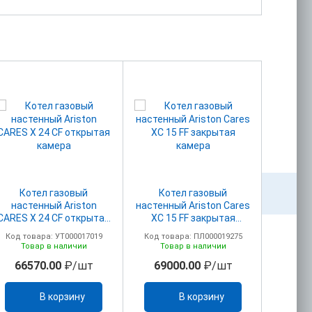
Котел газовый
Котел газовый
Ко
настенный Ariston
настенный Ariston Cares
наст
CARES X 24 CF открытая
XC 15 FF закрытая
CARES X
камера
камера
(3301
Код товара: УТ000017019
Код товара: ПЛ000019275
Код то
КО
Товар в наличии
Товар в наличии
D6
66570.00
₽/шт
69000.00
₽/шт
704
В корзину
В корзину