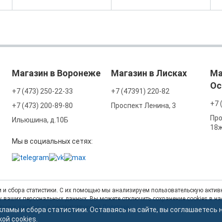
Магазин в Воронеже
Магазин в Лисках
Ма
Ос
+7 (473) 250-22-33
+7 (47391) 220-82
+7 
+7 (473) 200-89-80
Проспект Ленина, 3
Про
Ильюшина, д.10Б
18
Мы в социальных сетях:
 и сбора статистики. С их помощью мы анализируем пользовательскую активн
тку ваших персональных данных. Вы можете отключить сохранение cookies в н
альных данных — в соответствующей
Политике
.
кламы и сбора статистики. Оставаясь на сайте, вы соглашаетесь 
кой cookies
.