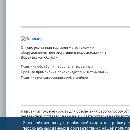
Оптово-розничная торговля материалами и
оборудованием для отопления и водоснабжения в
Воронежской области.
Политика обработки персональных данных
Правила применения рекомендательных технологий
Политика использования cookie-файлов
Наш сайт использует
cookies
для обеспечения работоспособности
релевантной. Оставаясь на сайте, вы даете согласие на обрабо
рекомендательные технологии
. Подробнее об обработке персон
Этот сайт использует cookie-файлы для настройки ре
персональных данных в соответствии с нашей
полити