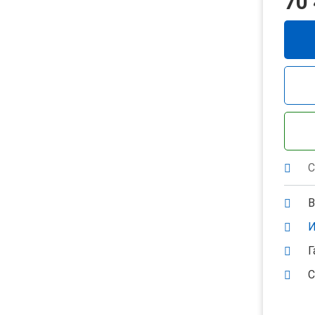
70
С
В
И
Г
С