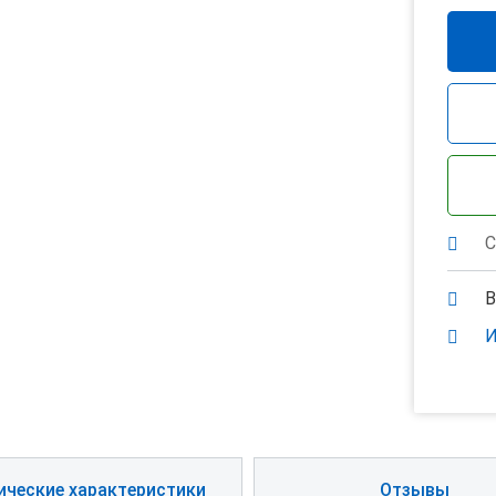
С
В
И
ические характеристики
Отзывы