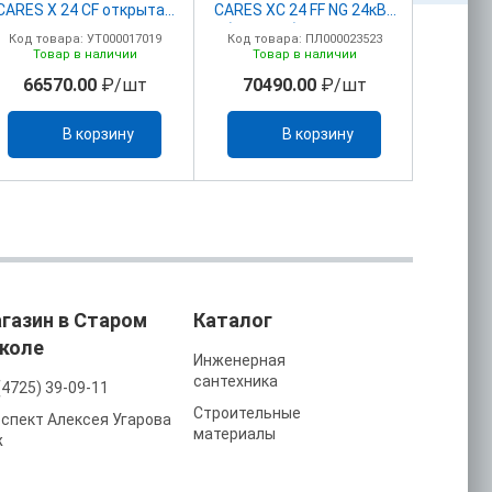
CARES X 24 CF открытая
CARES XC 24 FF NG 24кВт
CARES X
камера
(3301682)+КОМПЛЕК
Код товара: УТ000017019
Код товара: ПЛ000023523
Код то
КОАКСИАЛЬНЫЙ
Товар в наличии
Товар в наличии
То
D60/100-1000
66570.00
₽/шт
70490.00
₽/шт
704
В корзину
В корзину
газин в Старом
Каталог
коле
Инженерная
сантехника
(4725) 39-09-11
Строительные
спект Алексея Угарова
материалы
ж