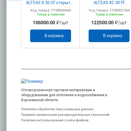
рытая
ALTEAS Х 30 CF открытая
ALTEAS ХC 30 FF
камера
закрытая камера
00015062
Код товара: УТ000020605
Код товара: УТ000021264
ичии
Товар в наличии
Товар в наличии
/шт
106000.00
₽/шт
122500.00
₽/шт
ину
В корзину
В корзину
Оптово-розничная торговля материалами и
оборудованием для отопления и водоснабжения в
Воронежской области.
Политика обработки персональных данных
Правила применения рекомендательных технологий
Политика использования cookie-файлов