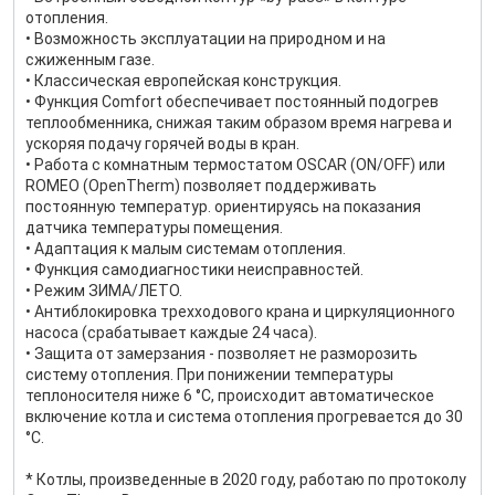
отопления.
• Возможность эксплуатации на природном и на
сжиженным газе.
• Классическая европейская конструкция.
• Функция Comfort обеспечивает постоянный подогрев
теплообменника, снижая таким образом время нагрева и
ускоряя подачу горячей воды в кран.
• Работа с комнатным термостатом OSCAR (ON/OFF) или
ROMEO (OpenTherm) позволяет поддерживать
постоянную температур. ориентируясь на показания
датчика температуры помещения.
• Адаптация к малым системам отопления.
• Функция самодиагностики неисправностей.
• Режим ЗИМА/ЛЕТО.
• Антиблокировка трехходового крана и циркуляционного
насоса (срабатывает каждые 24 часа).
• Защита от замерзания - позволяет не разморозить
систему отопления. При понижении температуры
теплоносителя ниже 6 °С, происходит автоматическое
включение котла и система отопления прогревается до 30
°С.
* Котлы, произведенные в 2020 году, работаю по протоколу