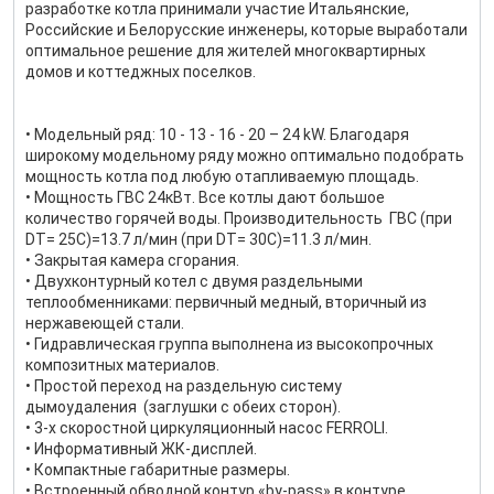
разработке котла принимали участие Итальянские,
Российские и Белорусские инженеры, которые выработали
оптимальное решение для жителей многоквартирных
домов и коттеджных поселков.
• Модельный ряд: 10 - 13 - 16 - 20 – 24 kW. Благодаря
широкому модельному ряду можно оптимально подобрать
мощность котла под любую отапливаемую площадь.
• Мощность ГВС 24кВт. Все котлы дают большое
количество горячей воды. Производительность ГВС (при
DT= 25C)=13.7 л/мин (при DT= 30C)=11.3 л/мин.
• Закрытая камера сгорания.
• Двухконтурный котел с двумя раздельными
теплообменниками: первичный медный, вторичный из
нержавеющей стали.
• Гидравлическая группа выполнена из высокопрочных
композитных материалов.
• Простой переход на раздельную систему
дымоудаления (заглушки с обеих сторон).
• 3-х скоростной циркуляционный насос FERROLI.
• Информативный ЖК-дисплей.
• Компактные габаритные размеры.
• Встроенный обводной контур «by-pass» в контуре