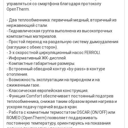
управляться со смартфона благодаря протоколу
OpenTherm.
- Два теплообменника: первичный медный, вторичный из
нержавеющей стали.
- Гидравлическая группа выполнена из высокопрочных
композитных материалов.
- Простой переход на раздельную систему дымоудаления
(заглушки с обеих сторон).
- 3-х скоростной циркуляционный насос FERROLI.
- Информативный ЖК-дисплей.
- Компактные габаритные размеры.
- Встроенный обводной контур «by-pass» в контуре
отопления.
- Возможность эксплуатации на природном и на
сжиженным газе.
- Классическая европейская конструкция.
- Функция Comfort обеспечивает постоянный подогрев
теплообменника, снижая таким образом время нагрева и
ускоряя подачу горячей воды в кран.
- Работа с комнатным термостатом OSCAR (ON/OFF) или
ROMEO (OpenTherm) позволяет поддерживать
постоянную температуру, ориентируясь на показания