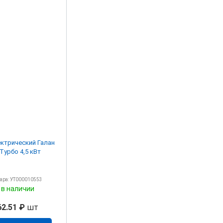
ектрический Галан
Турбо 4,5 кВт
вара: УТ000010553
 в наличии
62.51 ₽
шт