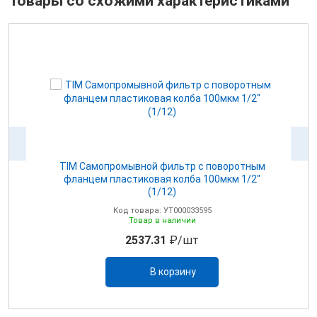
Товары со схожими характеристиками
Р
TIM Самопромывной фильтр с поворотным
T
фланцем пластиковая колба 100мкм 1/2"
(1/12)
Код товара: УТ000033595
Товар в наличии
2537.31
₽/шт
В корзину