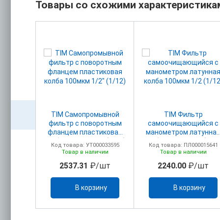
Товары со схожими характеристика
ий блок
TIM Самопромывной
TIM Фильтр
БАРЬЕР
фильтр с поворотным
самоочищающийся с
3/4
фланцем пластиковая
манометром латунна
колба 100мкм 1/2" (1/12)
колба 100мкм 1/2 (1/12
00023908
Код товара: УТ000033595
Код товара: ПЛ000015641
з
Товар в наличии
Товар в наличии
/шт
2537.31
₽/шт
2240.00
₽/шт
каз
В корзину
В корзину