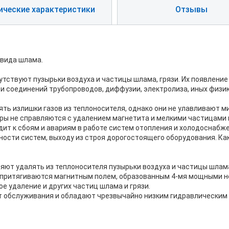
ические характеристики
Отзывы
 вида шлама.
утствуют пузырьки воздуха и частицы шлама, грязи. Их появлени
и соединений трубопроводов, диффузии, электролиза, иных физи
ь излишки газов из теплоносителя, однако они не улавливают м
ры не справляются с удалением магнетита и мелкими частицами
дит к сбоям и авариям в работе систем отопления и холодоснабж
ости систем, выходу из строя дорогостоящего оборудования. Как
яют удалять из теплоносителя пузырьки воздуха и частицы шлам
, притягиваются магнитным полем, образованным 4-мя мощными 
е удаление и других частиц шлама и грязи.
т обслуживания и обладают чрезвычайно низким гидравлическим