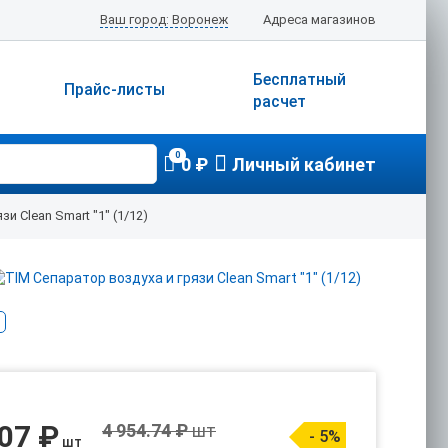
Ваш город: Воронеж
Адреса магазинов
Бесплатный
Прайс-листы
расчет
0
0 ₽
Личный кабинет
и Clean Smart "1" (1/12)
707 ₽
4 954.74 ₽
шт
- 5%
шт