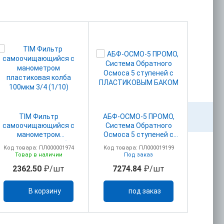
TIM Фильтр
АБФ-ОСМО-5 ПРОМО,
АБ
самоочищающийся с
Система Обратного
МИНЕРА
манометром
Осмоса 5 ступеней с
оч
пластиковая колба
ПЛАСТИКОВЫМ БАКОМ
ОБРАТ
Код товара: ПЛ000001974
Код товара: ПЛ000019199
Код то
100мкм 3/4 (1/10)
отде
Товар в наличии
Под заказ
2362.50
₽/шт
7274.84
₽/шт
80
В корзину
под заказ