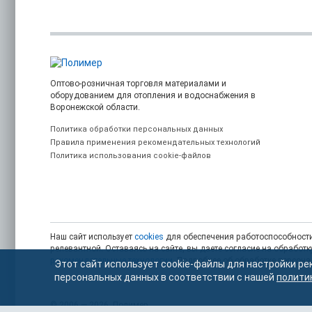
Оптово-розничная торговля материалами и
оборудованием для отопления и водоснабжения в
Воронежской области.
Политика обработки персональных данных
Правила применения рекомендательных технологий
Политика использования cookie-файлов
Наш сайт использует
cookies
для обеспечения работоспособности
релевантной. Оставаясь на сайте, вы даете согласие на обрабо
рекомендательные технологии
. Подробнее об обработке персон
Этот сайт использует cookie-файлы для настройки ре
персональных данных в соответствии с нашей
полити
© 2006 — 2026. Полимер.