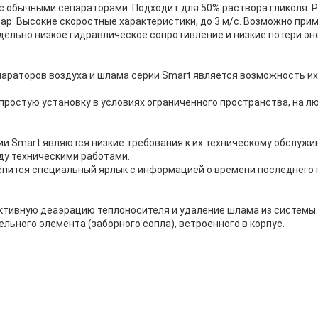
 обычными сепараторами. Подходит для 50% раствора гликоля. Ра
ар. Высокие скоростные характеристики, до 3 м/с. Возможно при
едельно низкое гидравлическое сопротивление и низкие потери э
араторов воздуха и шлама серии Smart является возможность их
ростую установку в условиях ограниченного пространства, на л
и Smart являются низкие требования к их техническому обслуж
ду техническими работами.
репится специальный ярлык с информацией о времени последнего
тивную деаэрацию теплоносителя и удаление шлама из системы.
ьного элемента (заборного сопла), встроенного в корпус.