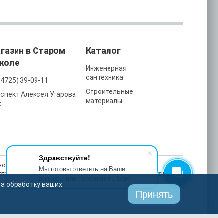
газин в Старом
Каталог
коле
Инженерная
сантехника
(4725) 39-09-11
Строительные
спект Алексея Угарова
материалы
ж
Здравствуйте!
ость, улучшаем работу сайта и делаем рекламу более
Мы готовы ответить на Ваши
астройках браузера в любой момент. На сайте также применяются
вопросы или перезвонить Вам!
на обработку ваших
Принять