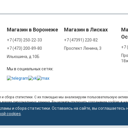
Магазин в Воронеже
Магазин в Лисках
Ма
Ос
+7 (473) 250-22-33
+7 (47391) 220-82
+7 
+7 (473) 200-89-80
Проспект Ленина, 3
Про
Ильюшина, д.10Б
18
Мы в социальных сетях:
 и сбора статистики. С их помощью мы анализируем пользовательскую активн
тку ваших персональных данных. Вы можете отключить сохранение cookies в н
альных данных — в соответствующей
Политике
.
кламы и сбора статистики. Оставаясь на сайте, вы соглашаетесь 
кой cookies
.