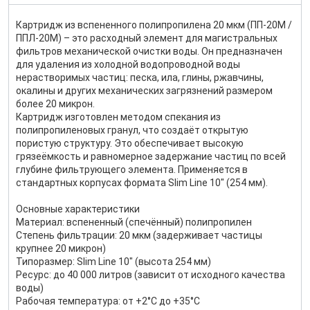
Картридж из вспененного полипропилена 20 мкм (ПП‑20M /
ППЛ‑20М) – это расходный элемент для магистральных
фильтров механической очистки воды. Он предназначен
для удаления из холодной водопроводной воды
нерастворимых частиц: песка, ила, глины, ржавчины,
окалины и других механических загрязнений размером
более 20 микрон.
Картридж изготовлен методом спекания из
полипропиленовых гранул, что создаёт открытую
пористую структуру. Это обеспечивает высокую
грязеёмкость и равномерное задержание частиц по всей
глубине фильтрующего элемента. Применяется в
стандартных корпусах формата Slim Line 10″ (254 мм).
Основные характеристики
Материал: вспененный (спечённый) полипропилен
Степень фильтрации: 20 мкм (задерживает частицы
крупнее 20 микрон)
Типоразмер: Slim Line 10″ (высота 254 мм)
Ресурс: до 40 000 литров (зависит от исходного качества
воды)
Рабочая температура: от +2°C до +35°C