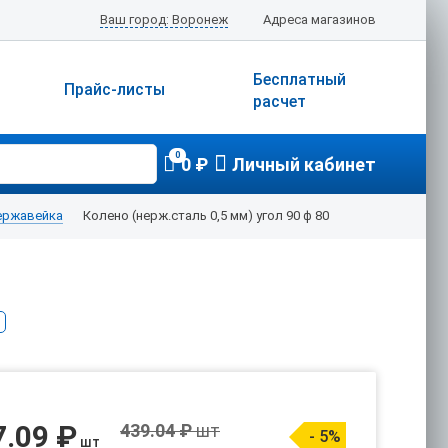
Ваш город: Воронеж
Адреса магазинов
Бесплатный
Прайс-листы
расчет
0
0 ₽
Личный кабинет
ержавейка
Колено (нерж.сталь 0,5 мм) угол 90 ф 80
7.09 ₽
439.04 ₽
шт
- 5%
шт