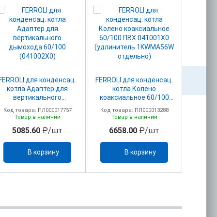
FERROLI для конденсац.
FERROLI для конденсац.
FERROLI
котла Адаптер для
котла Колено
котл
вертикального
коаксиальное 60/100
адапт
дымохода 60/100
ПВХ 041001Х0
дымоу
Код товара: ПЛ000017757
Код товара: ПЛ000013288
Код то
(041002X0)
(удлинитель 1KWMA56W
(
Товар в наличии
Товар в наличии
То
отдельно)
5085.60
₽/шт
6658.00
₽/шт
25
В корзину
В корзину