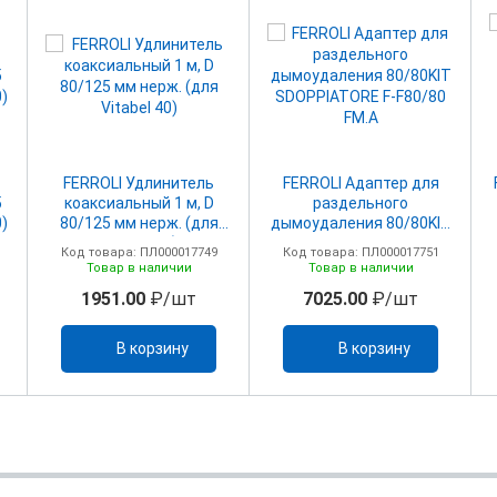
FERROLI Удлинитель
FERROLI Адаптер для
5
коаксиальный 1 м, D
раздельного
0)
80/125 мм нерж. (для
дымоудаления 80/80KIT
Vitabel 40)
SDOPPIATORE F-F80/80
Код товара: ПЛ000017749
Код товара: ПЛ000017751
FM.A
Товар в наличии
Товар в наличии
1951.00
₽/шт
7025.00
₽/шт
В корзину
В корзину