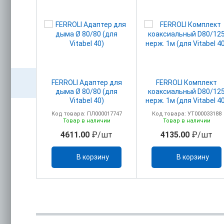
акс.
FERROLI Адаптер для
FERROLI Комплект
головком
дыма Ø 80/80 (для
коаксиальный D80/12
м+ПВХ)
Vitabel 40)
нерж. 1м (для Vitabel 4
олено
00017750
Код товара: ПЛ000017747
Код товара: УТ000033188
ельно)
ичии
Товар в наличии
Товар в наличии
/шт
4611.00
₽/шт
4135.00
₽/шт
ину
В корзину
В корзину