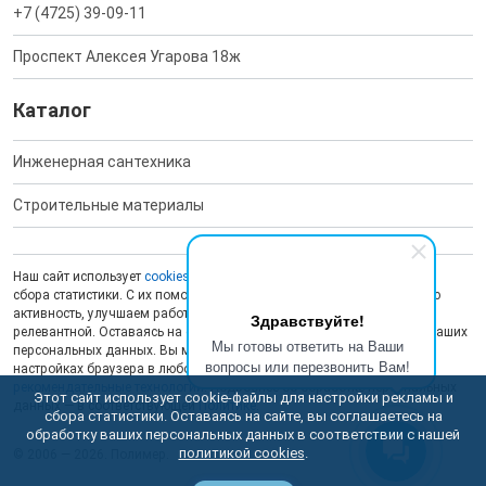
+7 (4725) 39-09-11
Проспект Алексея Угарова 18ж
Каталог
Инженерная сантехника
Строительные материалы
Наш сайт использует
cookies
для обеспечения работоспособности и
сбора статистики. С их помощью мы анализируем пользовательскую
активность, улучшаем работу сайта и делаем рекламу более
Здравствуйте!
релевантной. Оставаясь на сайте, вы даете согласие на обработку ваших
Мы готовы ответить на Ваши
персональных данных. Вы можете отключить сохранение cookies в
вопросы или перезвонить Вам!
настройках браузера в любой момент. На сайте также применяются
рекомендательные технологии
. Подробнее об обработке персональных
Этот сайт использует cookie-файлы для настройки рекламы и
данных — в соответствующей
Политике
.
сбора статистики. Оставаясь на сайте, вы соглашаетесь на
обработку ваших персональных данных в соответствии с нашей
политикой cookies
.
© 2006 — 2026. Полимер.