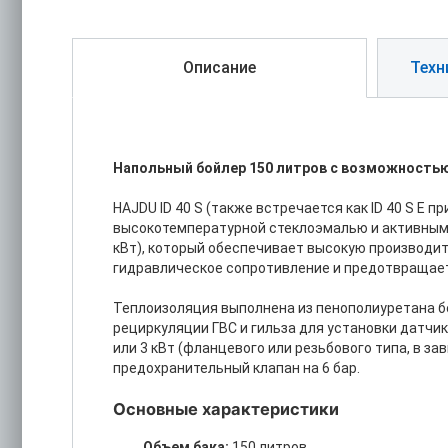
Описание
Техн
Напольный бойлер 150 литров с возможность
HAJDU ID 40 S (также встречается как ID 40 S E
высокотемпературной стеклоэмалью и активным
кВт), который обеспечивает высокую производи
гидравлическое сопротивление и предотвращает
Теплоизоляция выполнена из пенополиуретана бе
рециркуляции ГВС и гильза для установки датч
или 3 кВт (фланцевого или резьбового типа, в з
предохранительный клапан на 6 бар.
Основные характеристики
Объем бака:
150 литров.