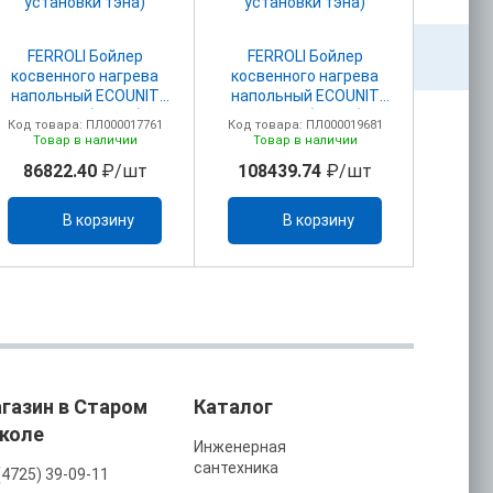
FERROLI Бойлер
FERROLI Бойлер
FER
косвенного нагрева
косвенного нагрева
косве
напольный ECOUNIT
напольный ECOUNIT
напо
N300 1С (45кВт)
N400 1С (59кВт)
N50
Код товара: ПЛ000017761
Код товара: ПЛ000019681
Код то
эмал.сталь (без
эмал.сталь (без
эма
Товар в наличии
Товар в наличии
То
установки тэна)
установки тэна)
уст
86822.40
₽/шт
108439.74
₽/шт
122
В корзину
В корзину
газин в Старом
Каталог
коле
Инженерная
сантехника
(4725) 39-09-11