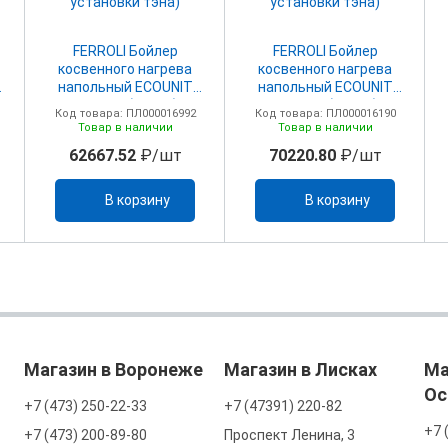
FERROLI Бойлер
FERROLI Бойлер
косвенного нагрева
косвенного нагрева
напольный ECOUNIT
напольный ECOUNIT
N150 1С (31кВт)
N200 1С (35кВт)
Код товара: ПЛ000016992
Код товара: ПЛ000016190
эмал.сталь (без
эмал.сталь (без
Товар в наличии
Товар в наличии
установки тэна)
установки тэна)
62667.52
₽/шт
70220.80
₽/шт
В корзину
В корзину
Магазин в Воронеже
Магазин в Лисках
Ма
Ос
+7 (473) 250-22-33
+7 (47391) 220-82
+7 
+7 (473) 200-89-80
Проспект Ленина, 3