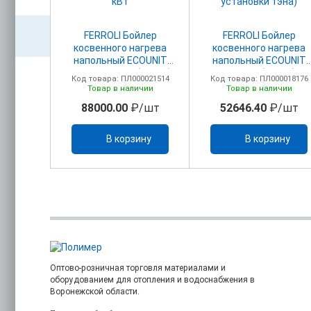
лер
FERROLI Бойлер
FERROLI Бойлер
агрева
косвенного нагрева
косвенного нагрева
F 150
напольный ECOUNIT
напольный ECOUNIT
рж.
F200 1С =400л (52кВт)
N100 1С (18кВт)
00006328
Код товара: ПЛ000021514
Код товара: ПЛ000018176
эмал.сталь с тэном 1,5
эмал.сталь (без
ичии
Товар в наличии
Товар в наличии
кВт
установки тэна)
/шт
88000.00
₽/шт
52646.40
₽/шт
ину
В корзину
В корзину
Оптово-розничная торговля материалами и
оборудованием для отопления и водоснабжения в
Воронежской области.