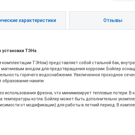
ические характеристики
Отзывы
ю установки ТЭНа
 при комплектации ТЭНом) представляет собой стальной бак, внут
 магниевым анодом для предотвращения коррозии. Бойлер осна
тельность горячего водоснабжения. Увеличенное проходное сече
 образование накипи.
з использования фреона, что минимизирует тепловые потери. В 
ика температуры котла. Бойлер может быть дополнительно укомп
ависимости от модификации) для работы в летний период. В комп