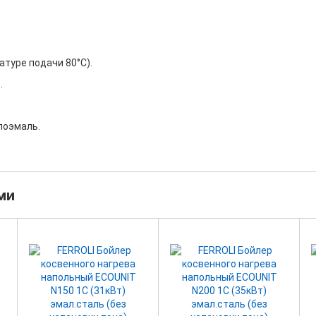
атуре подачи 80°C).
.
лоэмаль.
ми