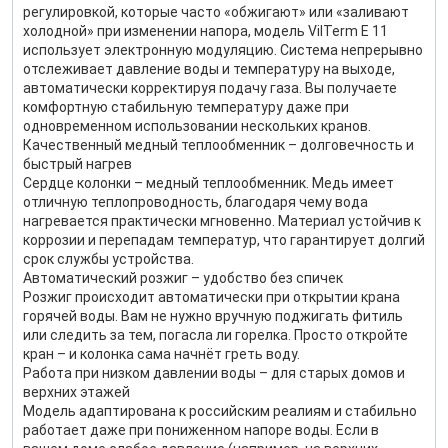
регулировкой, которые часто «обжигают» или «заливают
холодной» при изменении напора, модель VilTerm E 11
использует электронную модуляцию. Система непрерывно
отслеживает давление воды и температуру на выходе,
автоматически корректируя подачу газа. Вы получаете
комфортную стабильную температуру даже при
одновременном использовании нескольких кранов.
Качественный медный теплообменник – долговечность и
быстрый нагрев
Сердце колонки – медный теплообменник. Медь имеет
отличную теплопроводность, благодаря чему вода
нагревается практически мгновенно. Материал устойчив к
коррозии и перепадам температур, что гарантирует долгий
срок службы устройства.
Автоматический розжиг – удобство без спичек
Розжиг происходит автоматически при открытии крана
горячей воды. Вам не нужно вручную поджигать фитиль
или следить за тем, погасла ли горелка. Просто откройте
кран – и колонка сама начнёт греть воду.
Работа при низком давлении воды – для старых домов и
верхних этажей
Модель адаптирована к российским реалиям и стабильно
работает даже при пониженном напоре воды. Если в