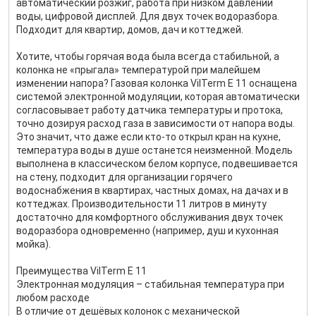
автоматический розжиг, работа при низком давлении
воды, цифровой дисплей. Для двух точек водоразбора.
Подходит для квартир, домов, дач и коттеджей.
Хотите, чтобы горячая вода была всегда стабильной, а
колонка не «прыгала» температурой при малейшем
изменении напора? Газовая колонка VilTerm E 11 оснащена
системой электронной модуляции, которая автоматически
согласовывает работу датчика температуры и протока,
точно дозируя расход газа в зависимости от напора воды.
Это значит, что даже если кто-то открыл кран на кухне,
температура воды в душе останется неизменной. Модель
выполнена в классическом белом корпусе, подвешивается
на стену, подходит для организации горячего
водоснабжения в квартирах, частных домах, на дачах и в
коттеджах. Производительности 11 литров в минуту
достаточно для комфортного обслуживания двух точек
водоразбора одновременно (например, душ и кухонная
мойка).
Преимущества VilTerm E 11
Электронная модуляция – стабильная температура при
любом расходе
В отличие от дешёвых колонок с механической