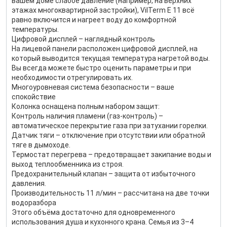
вашем доме слабое давление (например, на верхних
этажах многоквартирной застройки), VilTerm E 11 всё
равно включится и нагреет воду до комфортной
температуры.
Цифровой дисплей – наглядный контроль
На лицевой панели расположен цифровой дисплей, на
который выводится текущая температура нагретой воды.
Вы всегда можете быстро оценить параметры и при
необходимости отрегулировать их.
Многоуровневая система безопасности – ваше
спокойствие
Колонка оснащена полным набором защит:
Контроль наличия пламени (газ-контроль) –
автоматическое перекрытие газа при затухании горелки.
Датчик тяги – отключение при отсутствии или обратной
тяге в дымоходе.
Термостат перегрева – предотвращает закипание воды и
выход теплообменника из строя.
Предохранительный клапан – защита от избыточного
давления.
Производительность 11 л/мин – рассчитана на две точки
водоразбора
Этого объёма достаточно для одновременного
использования душа и кухонного крана. Семья из 3–4