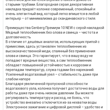
старыми трубами. Благородная серая декоративная
накладка придаёт колонке современный, спокойный и
очень элегантный вид, который легко впишется в любой
интерьер – от минимализма до скандинавского стиля.
Преимущества Genberg Премиум 10 NEW с серой накладкой
Медный теплообменник без олова и свинца – чистота и
долговечность
В отличие от дешёвых аналогов, использующих припой с
примесями, здесь установлен теплообменник из
высококачественной меди, спаянный без применения
олова и свинца. Это гарантирует, что в вашу воду не
попадают вредные вещества, а сам теплообменник
обладает повышенной устойчивостью к коррозии и
перепадам температур, служа годами без нареканий.
Усиленный водогазовый узел – стабильность даже при
слабом напоре
Благодаря увеличенной пропускной способности
водогазового узла, колонка получает достаточно воды для
работы даже при очень низком давлении. Вы можете
регулировать температуру и расход, не боясь, что
устройство внезапно отключится из-за нехватки воды.
Электронное зажигание и цифровой дисплей – удобство и