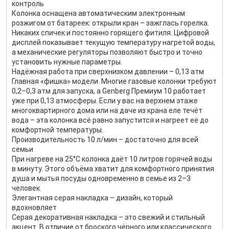
контроль
Колонка оснащена автоматическим электронным
розжигом от батареек: открыли кран – зажглась горелка.
Никаких спичек и постоянно горящего фитиля. Цифровой
дисплей показывает текущую температуру нагретой воды,
а механические регуляторы позволяют быстро и точно
установить нужные параметры.
Надёжная работа при сверхнизком давлении – 0,13 атм
Главная «фишка» модели. Многие газовые колонки требуют
0,2–0,3 атм для запуска, а Genberg Премиум 10 работает
уже при 0,13 атмосферы. Если у вас на верхнем этаже
многоквартирного дома или на даче из крана еле течёт
вода – эта колонка всё равно запустится и нагреет её до
комфортной температуры.
Производительность 10 л/мин – достаточно для всей
семьи
При нагреве на 25°C колонка даёт 10 литров горячей воды
в минуту. Этого объёма хватит для комфортного принятия
душа и мытья посуды одновременно в семье из 2–3
человек.
Элегантная серая накладка – дизайн, который
вдохновляет
Серая декоративная накладка – это свежий и стильный
акцент. В отличие от броского чёрного или классического