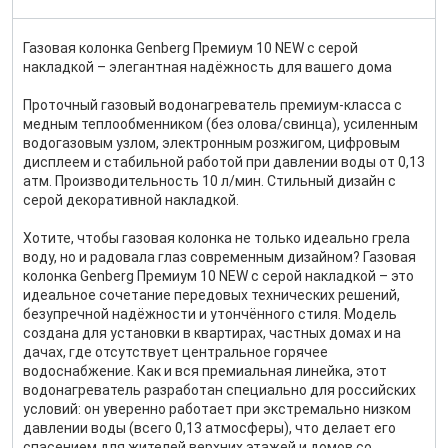
Газовая колонка Genberg Премиум 10 NEW с серой
накладкой – элегантная надёжность для вашего дома
Проточный газовый водонагреватель премиум-класса с
медным теплообменником (без олова/свинца), усиленным
водогазовым узлом, электронным розжигом, цифровым
дисплеем и стабильной работой при давлении воды от 0,13
атм. Производительность 10 л/мин. Стильный дизайн с
серой декоративной накладкой.
Хотите, чтобы газовая колонка не только идеально грела
воду, но и радовала глаз современным дизайном? Газовая
колонка Genberg Премиум 10 NEW с серой накладкой – это
идеальное сочетание передовых технических решений,
безупречной надёжности и утончённого стиля. Модель
создана для установки в квартирах, частных домах и на
дачах, где отсутствует центральное горячее
водоснабжение. Как и вся премиальная линейка, этот
водонагреватель разработан специально для российских
условий: он уверенно работает при экстремально низком
давлении воды (всего 0,13 атмосферы), что делает его
спасением для жителей верхних этажей и домов со