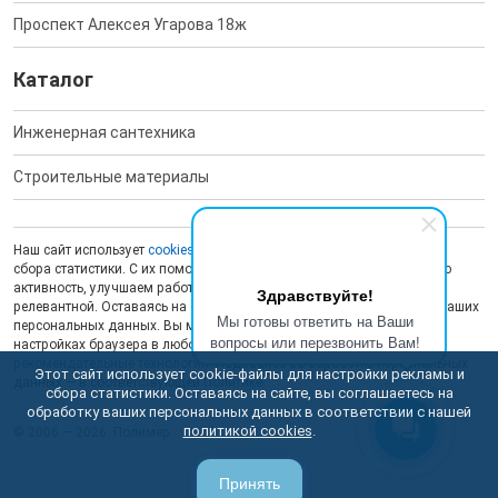
Проспект Алексея Угарова 18ж
Каталог
Инженерная сантехника
Строительные материалы
Наш сайт использует
cookies
для обеспечения работоспособности и
сбора статистики. С их помощью мы анализируем пользовательскую
активность, улучшаем работу сайта и делаем рекламу более
Здравствуйте!
релевантной. Оставаясь на сайте, вы даете согласие на обработку ваших
Мы готовы ответить на Ваши
персональных данных. Вы можете отключить сохранение cookies в
вопросы или перезвонить Вам!
настройках браузера в любой момент. На сайте также применяются
рекомендательные технологии
. Подробнее об обработке персональных
Этот сайт использует cookie-файлы для настройки рекламы и
данных — в соответствующей
Политике
.
сбора статистики. Оставаясь на сайте, вы соглашаетесь на
обработку ваших персональных данных в соответствии с нашей
политикой cookies
.
© 2006 — 2026. Полимер.
Принять