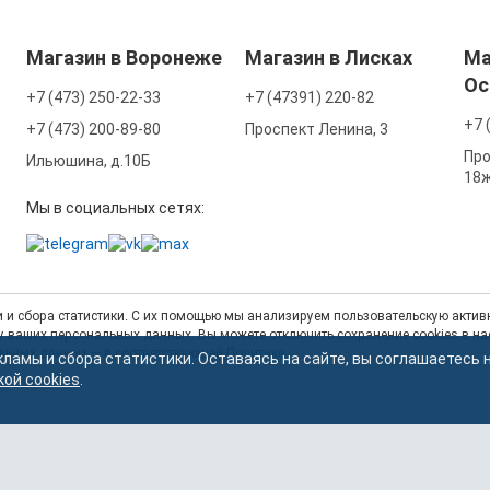
Магазин в Воронеже
Магазин в Лисках
Ма
Ос
+7 (473) 250-22-33
+7 (47391) 220-82
+7 
+7 (473) 200-89-80
Проспект Ленина, 3
Про
Ильюшина, д.10Б
18
Мы в социальных сетях:
 и сбора статистики. С их помощью мы анализируем пользовательскую активн
тку ваших персональных данных. Вы можете отключить сохранение cookies в н
альных данных — в соответствующей
Политике
.
кламы и сбора статистики. Оставаясь на сайте, вы соглашаетесь 
кой cookies
.