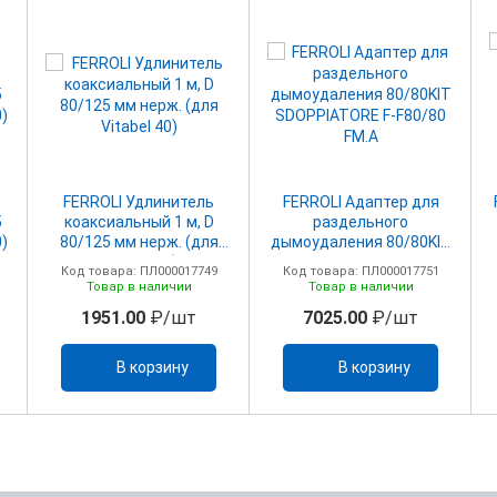
FERROLI Удлинитель
FERROLI Адаптер для
5
коаксиальный 1 м, D
раздельного
0)
80/125 мм нерж. (для
дымоудаления 80/80KIT
Vitabel 40)
SDOPPIATORE F-F80/80
Код товара: ПЛ000017749
Код товара: ПЛ000017751
FM.A
Товар в наличии
Товар в наличии
1951.00
₽/шт
7025.00
₽/шт
В корзину
В корзину