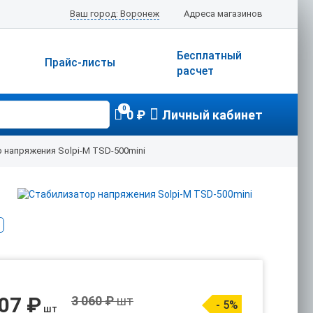
Ваш город: Воронеж
Адреса магазинов
Бесплатный
Прайс-листы
расчет
0
0 ₽
Личный кабинет
 напряжения Solpi-M TSD-500mini
907 ₽
3 060 ₽
шт
- 5%
шт