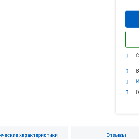
С
В
И
Г
ические характеристики
Отзывы