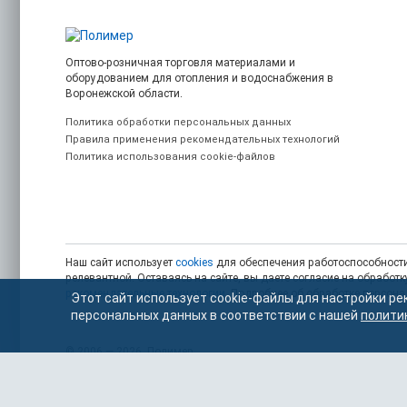
Оптово-розничная торговля материалами и
оборудованием для отопления и водоснабжения в
Воронежской области.
Политика обработки персональных данных
Правила применения рекомендательных технологий
Политика использования cookie-файлов
Наш сайт использует
cookies
для обеспечения работоспособности
релевантной. Оставаясь на сайте, вы даете согласие на обрабо
рекомендательные технологии
. Подробнее об обработке персон
Этот сайт использует cookie-файлы для настройки ре
персональных данных в соответствии с нашей
полити
© 2006 — 2026. Полимер.