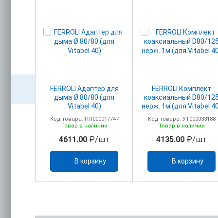
акс.
FERROLI Адаптер для
FERROLI Комплект
головком
дыма Ø 80/80 (для
коаксиальный D80/12
м+ПВХ)
Vitabel 40)
нерж. 1м (для Vitabel 4
олено
00017750
Код товара: ПЛ000017747
Код товара: УТ000033188
ельно)
ичии
Товар в наличии
Товар в наличии
/шт
4611.00
₽/шт
4135.00
₽/шт
ину
В корзину
В корзину