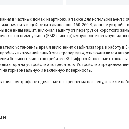
ания в частных домах, квартирах, а также для использования с
напряжения питающей сети в диапазоне 150-260 В, данное устрой
ы все виды защит, включая защиту от перегрузки, короткого зам
очастотных импульсов (EMS фильтр) импульсов и несинусоидаль
ателю установить время включения стабилизатора в работу в 5 
 пробных включений линий электропередач, отключившихся авари
ении большого числа потребителей. Цифровой вольтметр показы
илизатора на устройство потребитель. Устройство предназначено
 на горизонтальную и наклонную поверхность.
авляется трафарет для отметок крепления на стену, а также на
ми