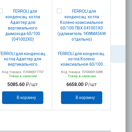
FERROLI для конденсац.
FERROLI для конденсац.
FERROLI
котла Адаптер для
котла Колено
котл
вертикального
коаксиальное 60/100
адапт
дымохода 60/100
ПВХ 041001Х0
дымоу
Код товара: ПЛ000017757
Код товара: ПЛ000013288
Код то
(041002X0)
(удлинитель 1KWMA56W
(
Товар в наличии
Товар в наличии
То
отдельно)
5085.60
₽/шт
6658.00
₽/шт
25
В корзину
В корзину