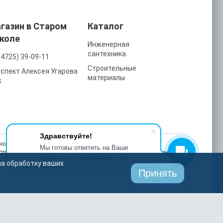
газин в Старом
Каталог
коле
Инженерная
сантехника
(4725) 39-09-11
Строительные
спект Алексея Угарова
материалы
ж
Здравствуйте!
ость, улучшаем работу сайта и делаем рекламу более
Мы готовы ответить на Ваши
астройках браузера в любой момент. На сайте также применяются
вопросы или перезвонить Вам!
на обработку ваших
Принять