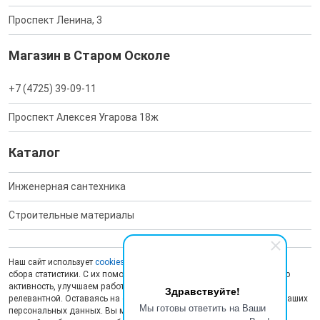
Проспект Ленина, 3
Магазин в Старом Осколе
+7 (4725) 39-09-11
Проспект Алексея Угарова 18ж
Каталог
Инженерная сантехника
Строительные материалы
Наш сайт использует
cookies
для обеспечения работоспособности и
сбора статистики. С их помощью мы анализируем пользовательскую
активность, улучшаем работу сайта и делаем рекламу более
Здравствуйте!
релевантной. Оставаясь на сайте, вы даете согласие на обработку ваших
Мы готовы ответить на Ваши
персональных данных. Вы можете отключить сохранение cookies в