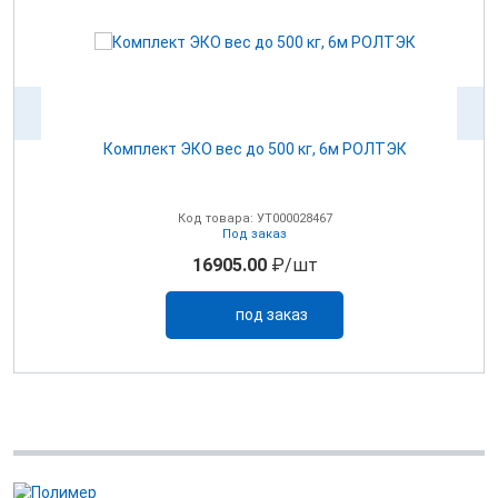
К
Комплект ЭКО вес до 500 кг, 6м РОЛТЭК
Комплек
Код товара: УТ000028467
Под заказ
16905.00
₽/шт
под заказ