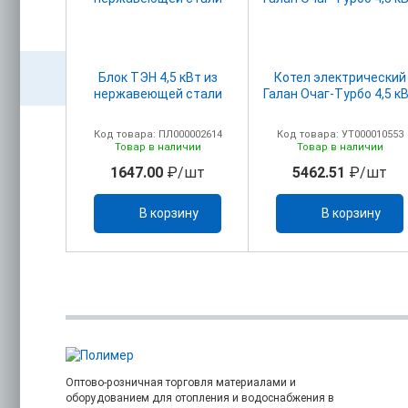
ческий
Блок ТЭН 4,5 кВт из
Котел электрический
li TOR 12
нержавеющей стали
Галан Очаг-Турбо 4,5 к
00006561
Код товара: ПЛ000002614
Код товара: УТ000010553
ичии
Товар в наличии
Товар в наличии
/шт
1647.00
₽/шт
5462.51
₽/шт
ину
В корзину
В корзину
Оптово-розничная торговля материалами и
оборудованием для отопления и водоснабжения в