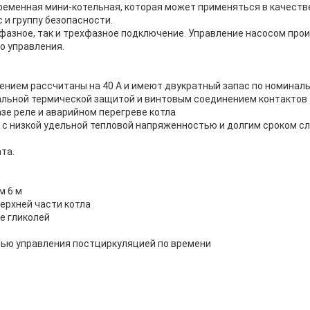
временная мини-котельная, которая может применяться в качеств
 и группу безопасности.
фазное, так и трехфазное подключение. Управление насосом про
о управления.
нием рассчитаны на 40 А и имеют двукратный запас по номиналь
льной термической защитой и винтовым соединением контактов
зе реле и аварийном перегреве котла
с низкой удельной тепловой напряженностью и долгим сроком с
та.
м 6 м
ерхней части котла
е гликолей
тью управления постциркуляцией по времени