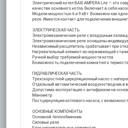
Электрический котел BAXI AMPERA Lite — это со
качестве основного котла. Включает в себя насос
Модели мощностью 6 и 9 кВт. Возможно как одно
реле. Имеется контакт для подключения внешнег
ЭЛЕКТРИЧЕСКАЯ ЧАСТЬ
Электромеханические реле с воздушным охлажде
Электромеханические реле оснащены индивидуа
Независимый расцепитель срабатывает при отка
Нагревательный элемент из нержавеющей стали 
Ручной выбор требуемой мощности котла
Возможность подключения комнатного термоста
ГИДРАВЛИЧЕСКАЯ ЧАСТЬ
Трехскоростной циркуляционный насос с напоро
Отдельный автоматический воздухоотводчик в в
Допустима эксплуатация с антифризом на основ
Манометр
Постциркуляция котлового насоса, с возможнос
ОСНОВНЫЕ КОМПОНЕНТЫ
Основной теплообменник
Силовые реле
Блок нагревательных элементов