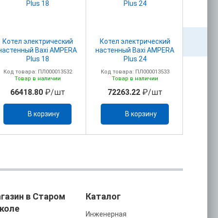
Котел электрический
Котел электрический
Котел
настенный Baxi AMPERA
настенный Baxi AMPERA
настен
Plus 18
Plus 24
Код товара: ПЛ000013532
Код товара: ПЛ000013533
Код то
Товар в наличии
Товар в наличии
То
66418.80
₽/шт
72263.22
₽/шт
799
В корзину
В корзину
газин в Старом
Каталог
коле
Инженерная