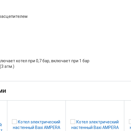
 расцепителем
ючает котел при 0,7 бар, включает при 1 бар
3 атм.)
ми