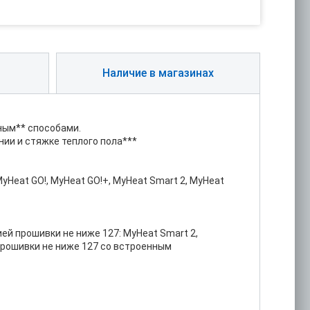
Наличие в магазинах
ным** способами.
ии и стяжке теплого пола***
Heat GO!, MyHeat GO!+, MyHeat Smart 2, MyHeat
й прошивки не ниже 127: MyHeat Smart 2,
 прошивки не ниже 127 со встроенным