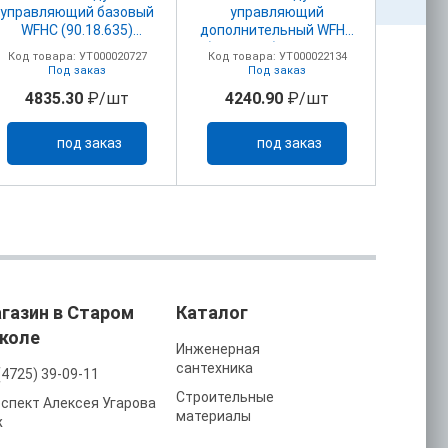
управляющий базовый
управляющий
тер
WFHC (90.18.635)
дополнительный WFHC
провод
4зон.230В
(90.18.655) 4зон.230В
NO/
Код товара: УТ000020727
Код товара: УТ000022134
Код то
закр.сервопривод
закр..сервопривод
Под заказ
Под заказ
То
Master
Master
4835.30
₽/шт
4240.90
₽/шт
16
под заказ
под заказ
газин в Старом
Каталог
коле
Инженерная
сантехника
(4725) 39-09-11
Строительные
спект Алексея Угарова
материалы
ж