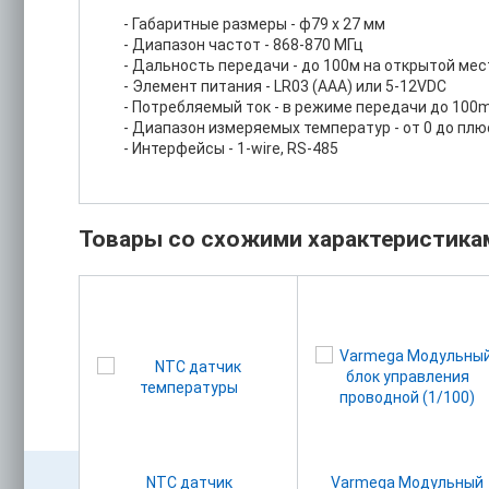
- Габаритные размеры - ф79 x 27 мм
- Диапазон частот - 868-870 МГц
- Дальность передачи - до 100м на открытой ме
- Элемент питания - LR03 (AAA) или 5-12VDC
- Потребляемый ток - в режиме передачи до 100
- Диапазон измеряемых температур - от 0 до плю
- Интерфейсы - 1-wire, RS-485
Товары со схожими характеристика
атный
NTC датчик
Varmega Модульный