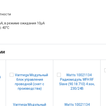
стности
mA, в режиме ожидания 10µA
с 40°C
ми
Varmega Модульный
Watts 10021134