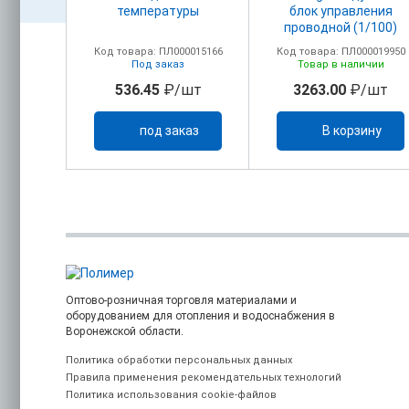
температуры
блок управления
й,
проводной (1/100)
мый,
00018155
Код товара: ПЛ000015166
Код товара: ПЛ000019950
220В
ичии
Под заказ
Товар в наличии
/шт
536.45
₽/шт
3263.00
₽/шт
ину
под заказ
В корзину
Оптово-розничная торговля материалами и
оборудованием для отопления и водоснабжения в
Воронежской области.
Политика обработки персональных данных
Правила применения рекомендательных технологий
Политика использования cookie-файлов