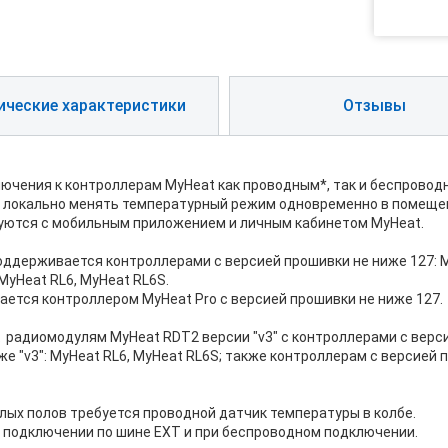
ические характеристики
Отзывы
чения к контроллерам MyHeat как проводным*, так и беспровод
и локально менять температурный режим одновременно в помещен
уются с мобильным приложением и личным кабинетом MyHeat.
оддерживается контроллерами с версией прошивки не ниже 127: My
 MyHeat RL6, MyHeat RL6S.
ется контроллером MyHeat Pro с версией прошивки не ниже 127.
радиомодулям MyHeat RDT2 версии "v3" с контроллерами с версие
же "v3": MyHeat RL6, MyHeat RL6S; также контроллерам с версией
ых полов требуется проводной датчик температуры в колбе.
 подключении по шине EXT и при беспроводном подключении.