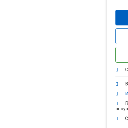
С
В
И
Г
поку
С