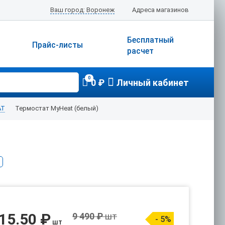
Ваш город: Воронеж
Адреса магазинов
Бесплатный
Прайс-листы
расчет
0
0 ₽
Личный кабинет
AT
Термостат MyHeat (белый)
15.50 ₽
9 490 ₽
шт
- 5%
шт