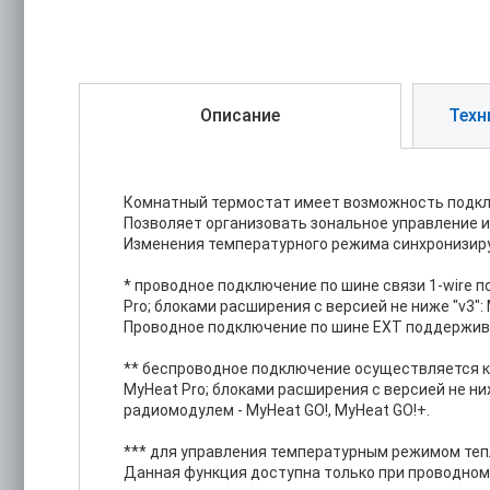
Описание
Техн
Комнатный термостат имеет возможность подклю
Позволяет организовать зональное управление 
Изменения температурного режима синхронизир
* проводное подключение по шине связи 1-wire п
Pro; блоками расширения с версией не ниже "v3":
Проводное подключение по шине EXT поддержива
** беспроводное подключение осуществляется к 
MyHeat Pro; блоками расширения с версией не ни
радиомодулем - MyHeat GO!, MyHeat GO!+.
*** для управления температурным режимом тепл
Данная функция доступна только при проводном