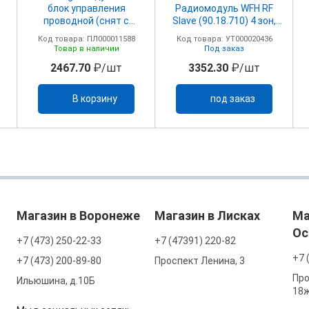
блок управления
Радиомодуль WFH RF
проводной (снят с
Slave (90.18.710) 4 зон,
производства)
230/24В
Код товара: ПЛ000011588
Код товара: УТ000020436
Товар в наличии
Под заказ
2467.70
₽/шт
3352.30
₽/шт
В корзину
под заказ
Магазин в Воронеже
Магазин в Лисках
Ма
Ос
+7 (473) 250-22-33
+7 (47391) 220-82
+7 
+7 (473) 200-89-80
Проспект Ленина, 3
Про
Ильюшина, д.10Б
18