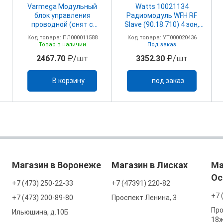
Varmega Модульный
Watts 10021134
блок управления
Радиомодуль WFH RF
проводной (снят с
Slave (90.18.710) 4 зон,
производства)
230/24В
Код товара: ПЛ000011588
Код товара: УТ000020436
Товар в наличии
Под заказ
2467.70
₽/шт
3352.30
₽/шт
В корзину
под заказ
Магазин в Воронеже
Магазин в Лисках
Ма
Ос
+7 (473) 250-22-33
+7 (47391) 220-82
+7 
+7 (473) 200-89-80
Проспект Ленина, 3
Про
Ильюшина, д.10Б
18