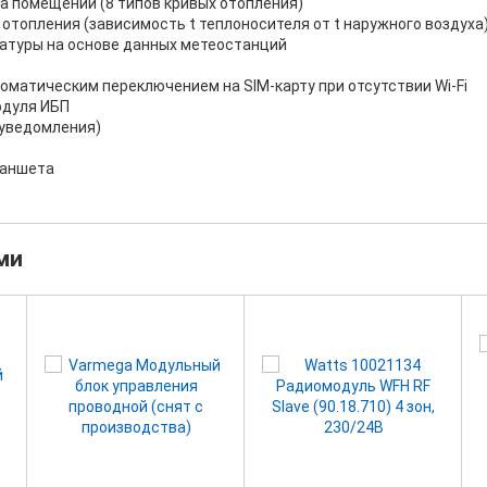
а помещений (8 типов кривых отопления)
отопления (зависимость t теплоносителя от t наружного воздуха
атуры на основе данных метеостанций
томатическим переключением на SIM-карту при отсутствии Wi-Fi
одуля ИБП
 уведомления)
ланшета
ми