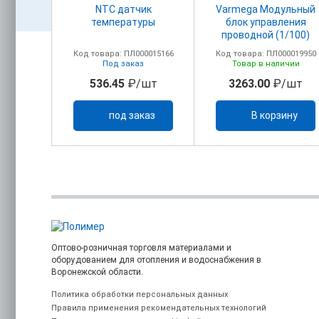
атный
NTC датчик
Varmega Модульный
температуры
блок управления
й,
проводной (1/100)
мый,
00018155
Код товара: ПЛ000015166
Код товара: ПЛ000019950
220В
ичии
Под заказ
Товар в наличии
/шт
536.45
₽/шт
3263.00
₽/шт
ину
под заказ
В корзину
Оптово-розничная торговля материалами и
оборудованием для отопления и водоснабжения в
Воронежской области.
Политика обработки персональных данных
Правила применения рекомендательных технологий