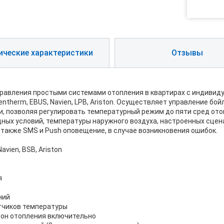
ические характеристики
Отзывы
правления простыми системами отопления в квартирах с индивид
ntherm, EBUS, Navien, LPB, Ariston. Осуществляет управление бо
и, позволяя регулировать температурный режим до пяти сред ото
ных условий, температуры наружного воздуха, настроенных сцен
 также SMS и Push оповещение, в случае возникновения ошибок.
vien, BSB, Ariston
я
ний
тчиков температуры
зон отопления включительно