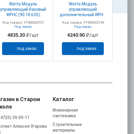
Watts Модуль
Watts Модуль
Wester Комн
управляющий базовый
управляющий
тер
WFHC (90.18.635)
дополнительный WFHC
провод
4зон.230В
(90.18.655) 4зон.230В
NO/
Код товара: УТ000020727
Код товара: УТ000022134
Код то
закр.сервопривод
закр..сервопривод
Под заказ
Под заказ
То
Master
Master
4835.30
₽/шт
4240.90
₽/шт
16
под заказ
под заказ
газин в Старом
Каталог
коле
Инженерная
сантехника
(4725) 39-09-11
Строительные
спект Алексея Угарова
материалы
ж