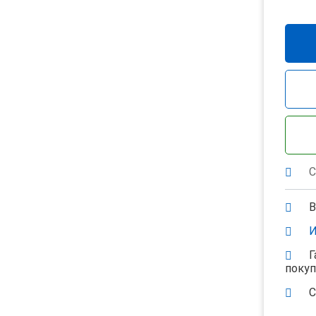
С
В
И
Г
поку
С