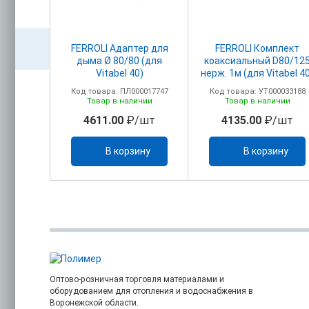
акс.
FERROLI Адаптер для
FERROLI Комплект
головком
дыма Ø 80/80 (для
коаксиальный D80/12
м+ПВХ)
Vitabel 40)
нерж. 1м (для Vitabel 4
олено
00017750
Код товара: ПЛ000017747
Код товара: УТ000033188
ельно)
ичии
Товар в наличии
Товар в наличии
/шт
4611.00
₽/шт
4135.00
₽/шт
ину
В корзину
В корзину
Оптово-розничная торговля материалами и
оборудованием для отопления и водоснабжения в
Воронежской области.