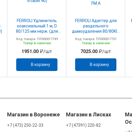
FERROLI Удлинитель
FERROLI Адаптер для
5
коаксиальный 1 м, D
раздельного
0)
80/125 мм нерж. (для
дымоудаления 80/80KIT
Vitabel 40)
SDOPPIATORE F-F80/80
Код товара: ПЛ000017749
Код товара: ПЛ000017751
FM.A
Товар в наличии
Товар в наличии
1951.00
₽/шт
7025.00
₽/шт
В корзину
В корзину
Магазин в Воронеже
Магазин в Лисках
Ма
Ос
+7 (473) 250-22-33
+7 (47391) 220-82