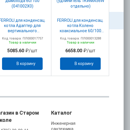
FERROLI для конденсац.
FERROLI для конденсац.
FERROLI
котла Адаптер для
котла Колено
котл
вертикального
коаксиальное 60/100
адапт
дымохода 60/100
ПВХ 041001Х0
дымоу
Код товара: ПЛ000017757
Код товара: ПЛ000013288
Код то
(041002X0)
(удлинитель 1KWMA56W
(
Товар в наличии
Товар в наличии
То
отдельно)
5085.60
₽/шт
6658.00
₽/шт
25
В корзину
В корзину
газин в Старом
Каталог
коле
Инженерная
сантехника