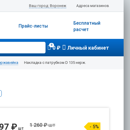
Ваш город: Воронеж
Адреса магазинов
Бесплатный
Прайс-листы
расчет
0
0 ₽
Личный кабинет
ержавейка
Накладка с патрубком D 135 нерж.
197 ₽
1 260 ₽
шт
- 5%
шт