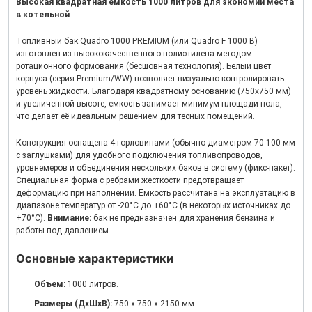
Высокая квадратная емкость 1000 литров для экономии места
в котельной
Топливный бак Quadro 1000 PREMIUM (или Quadro F 1000 B)
изготовлен из высококачественного полиэтилена методом
ротационного формования (бесшовная технология). Белый цвет
корпуса (серия Premium/WW) позволяет визуально контролировать
уровень жидкости. Благодаря квадратному основанию (750х750 мм)
и увеличенной высоте, емкость занимает минимум площади пола,
что делает её идеальным решением для тесных помещений.
Конструкция оснащена 4 горловинами (обычно диаметром 70-100 мм
с заглушками) для удобного подключения топливопроводов,
уровнемеров и объединения нескольких баков в систему (фикс-пакет).
Специальная форма с ребрами жесткости предотвращает
деформацию при наполнении. Емкость рассчитана на эксплуатацию в
диапазоне температур от -20°C до +60°C (в некоторых источниках до
+70°C).
Внимание:
бак не предназначен для хранения бензина и
работы под давлением.
Основные характеристики
Объем:
1000 литров.
Размеры (ДхШхВ):
750 x 750 x 2150 мм.