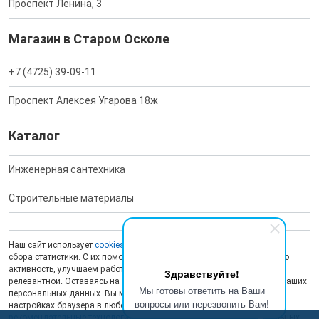
Проспект Ленина, 3
Магазин в Старом Осколе
+7 (4725) 39-09-11
Проспект Алексея Угарова 18ж
Каталог
Инженерная сантехника
Строительные материалы
Наш сайт использует
cookies
для обеспечения работоспособности и
сбора статистики. С их помощью мы анализируем пользовательскую
активность, улучшаем работу сайта и делаем рекламу более
Здравствуйте!
релевантной. Оставаясь на сайте, вы даете согласие на обработку ваших
Мы готовы ответить на Ваши
персональных данных. Вы можете отключить сохранение cookies в
вопросы или перезвонить Вам!
настройках браузера в любой момент. На сайте также применяются
рекомендательные технологии
. Подробнее об обработке персональных