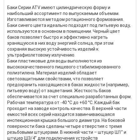
Баки Серии ATV имеют цилиндрическую форму и
наибольший ассортимент по выпускаемым объемам.
Изготавливаются методом ротационного формования.
Баки синего цвета идеально подходят под питьевую воду,
используются в основном в помещении. Черный цвет
баков позволяет быстро и эффективно нагреть
хранящуюся в них воду энергией солнца, при этом
сохраняя высокую устойчивость изделий к
ультрафиолетовому излучению.
Баки пластиковые для воды выполняются из
высококачественного пищевого стабилизированного
полиэтилена. Материал изделий обладает
светозащитными свойствами, что позволяет
предохранить находящиеся в баках жидкости (например,
питьевую воду) от зацветания. Жесткость баков
обеспечивается за счет специально разработанных форм.
Рабочая температура от -40 °С до +60 °С. Каждый бак
проходит на заводе контроль качества. В верхней части
емкостей всех серий находится завинчивающаяся
инспекционная крышка большого диаметра. На боковой
поверхности бака сделаны четыре отверстия с тремя
резьбовыми штуцерами. В нижней части – штуцер Ш1” и
штуцер Ш3/4” для подключения устройств