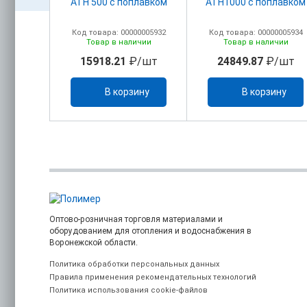
лавком
ATH 500 с поплавком
ATH1000 с поплавком
00010593
Код товара: 00000005932
Код товара: 00000005934
ичии
Товар в наличии
Товар в наличии
/шт
15918.21
₽/шт
24849.87
₽/шт
ину
В корзину
В корзину
Оптово-розничная торговля материалами и
оборудованием для отопления и водоснабжения в
Воронежской области.
Политика обработки персональных данных
Правила применения рекомендательных технологий
Политика использования cookie-файлов