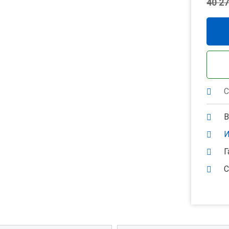
40 27
С
В
И
Г
С