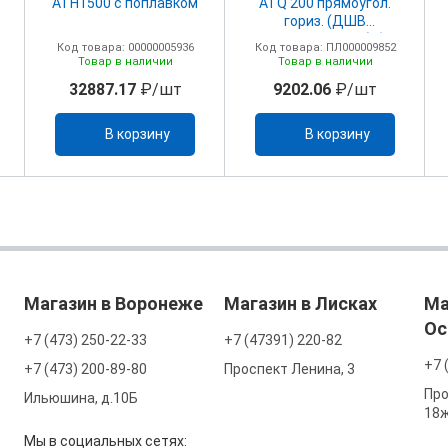
ATH1500 с поплавком
ATQ 200 прямоугол.
гориз. (ДШВ
1220х510х437мм) без
Код товара: 00000005936
Код товара: ПЛ000009852
поплавка и отверстий
Товар в наличии
Товар в наличии
32887.17
₽/шт
9202.06
₽/шт
В корзину
В корзину
Магазин в Воронеже
Магазин в Лисках
Ма
Ос
+7 (473) 250-22-33
+7 (47391) 220-82
+7 
+7 (473) 200-89-80
Проспект Ленина, 3
Про
Ильюшина, д.10Б
18
Мы в социальных сетях: