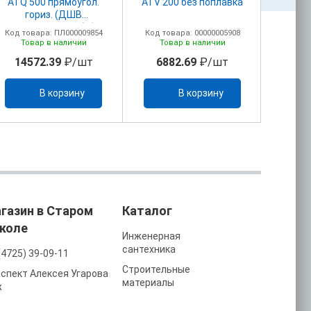
ATQ 500 прямоугол.
ATV 200 без поплавка
гориз. (ДШВ
1220х700х712мм) без
Код товара: ПЛ000009854
Код товара: 00000005908
Код то
поплавка и отверстий
Товар в наличии
Товар в наличии
То
14572.39
₽/шт
6882.69
₽/шт
119
В корзину
В корзину
газин в Старом
Каталог
коле
Инженерная
сантехника
(4725) 39-09-11
Строительные
спект Алексея Угарова
материалы
ж