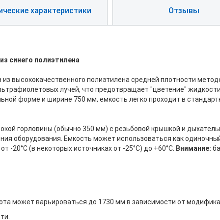
ические характеристики
Отзывы
из синего полиэтилена
ен из высококачественного полиэтилена средней плотности мето
ьтрафиолетовых лучей, что предотвращает "цветение" жидкости 
льной форме и ширине 750 мм, емкость легко проходит в стандар
кой горловины (обычно 350 мм) с резьбовой крышкой и дыхатель
чения оборудования. Емкость может использоваться как одиночны
т -20°C (в некоторых источниках от -25°C) до +60°C.
Внимание:
ба
сота может варьироваться до 1730 мм в зависимости от модифика
ти.