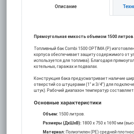
Описание
Техн
Прямоугольная емкость объемом 1500 литров 
Топливный бак Combi 1500 OPTIMA (Р) изготовл
корпуса обеспечивает защиту содержимого от ул
используется для топлива). Благодаря прямоуго
котельных, гаражах и подвалах.
Конструкция бака предусматривает наличие широ
отверстий со штуцерами (1" и 3/4") для подклю
штук). Рабочий диапазон температур составляет о
Основные характеристики
Объем:
1500 литров.
Размеры (ДхШхВ):
1800 x 750 x 1690 мм (вы
Материал:
Полиэтилен (PE) средней плотнос