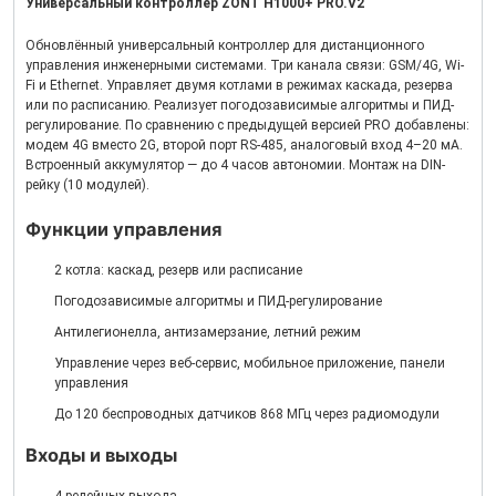
Универсальный контроллер ZONT H1000+ PRO.V2
Обновлённый универсальный контроллер для дистанционного
управления инженерными системами. Три канала связи: GSM/4G, Wi-
Fi и Ethernet. Управляет двумя котлами в режимах каскада, резерва
или по расписанию. Реализует погодозависимые алгоритмы и ПИД-
регулирование. По сравнению с предыдущей версией PRO добавлены:
модем 4G вместо 2G, второй порт RS-485, аналоговый вход 4–20 мА.
Встроенный аккумулятор — до 4 часов автономии. Монтаж на DIN-
рейку (10 модулей).
Функции управления
2 котла: каскад, резерв или расписание
Погодозависимые алгоритмы и ПИД-регулирование
Антилегионелла, антизамерзание, летний режим
Управление через веб-сервис, мобильное приложение, панели
управления
До 120 беспроводных датчиков 868 МГц через радиомодули
Входы и выходы