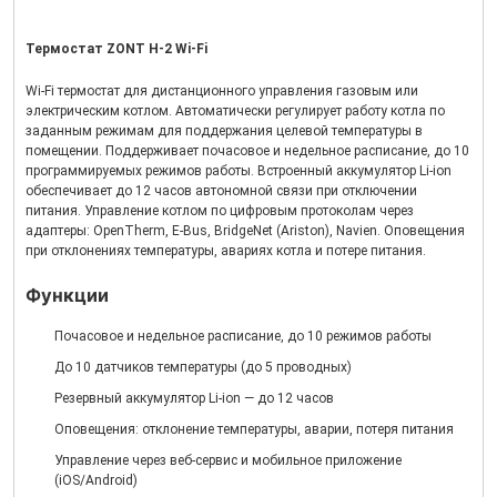
Термостат ZONT Н-2 Wi-Fi
Wi-Fi термостат для дистанционного управления газовым или
электрическим котлом. Автоматически регулирует работу котла по
заданным режимам для поддержания целевой температуры в
помещении. Поддерживает почасовое и недельное расписание, до 10
программируемых режимов работы. Встроенный аккумулятор Li-ion
обеспечивает до 12 часов автономной связи при отключении
питания. Управление котлом по цифровым протоколам через
адаптеры: OpenTherm, E-Bus, BridgeNet (Ariston), Navien. Оповещения
при отклонениях температуры, авариях котла и потере питания.
Функции
Почасовое и недельное расписание, до 10 режимов работы
До 10 датчиков температуры (до 5 проводных)
Резервный аккумулятор Li-ion — до 12 часов
Оповещения: отклонение температуры, аварии, потеря питания
Управление через веб-сервис и мобильное приложение
(iOS/Android)