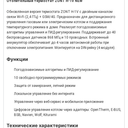
Отопительный термостат ZONT H-1V NEW
Обновлённая версия термостата ZONT H-1V с двойным каналом
связи Wi-Fi (2,4 ГГц) + GSM/4G. Предназначен для дистанционного
управления газовым или электрическим котлом и поддержания
температурного режима в доме. Реализует погодозависимые
алгоритмы управления и ПИД-регулирование. Поддерживает до 40
беспроводных датчиков 868 МГц и 10 проводных. Встроенный
аккумулятор обеспечивает до 4 часов автономной работы при
отключении электропитания. Монтируется на DIN-рейку (4 модуля).
Функции
Погодозависимые алгоритмы и ПИД-регулирование
10 свободно программируемых режимов
Защита от замерзания, летний режим
Локальное управление без интернета
Управление через веб-сервис и мобильное приложение
Цифровое управление котлом через адаптеры: OpenTherm, E-BUS,
BSB, Navien, Wolf, Kiturami
Технические характеристики