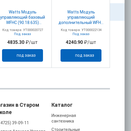
Watts Модуль
Watts Модуль
Wester Комн
управляющий базовый
управляющий
тер
WFHC (90.18.635)
дополнительный WFHC
провод
4зон.230В
(90.18.655) 4зон.230В
NO/
Код товара: УТ000020727
Код товара: УТ000022134
Код то
закр.сервопривод
закр..сервопривод
Под заказ
Под заказ
То
Master
Master
4835.30
₽/шт
4240.90
₽/шт
16
под заказ
под заказ
газин в Старом
Каталог
коле
Инженерная
сантехника
(4725) 39-09-11
Строительные