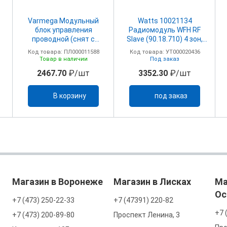
Varmega Модульный
Watts 10021134
блок управления
Радиомодуль WFH RF
проводной (снят с
Slave (90.18.710) 4 зон,
производства)
230/24В
Код товара: ПЛ000011588
Код товара: УТ000020436
Товар в наличии
Под заказ
2467.70
₽/шт
3352.30
₽/шт
В корзину
под заказ
Магазин в Воронеже
Магазин в Лисках
Ма
Ос
+7 (473) 250-22-33
+7 (47391) 220-82
+7 
+7 (473) 200-89-80
Проспект Ленина, 3