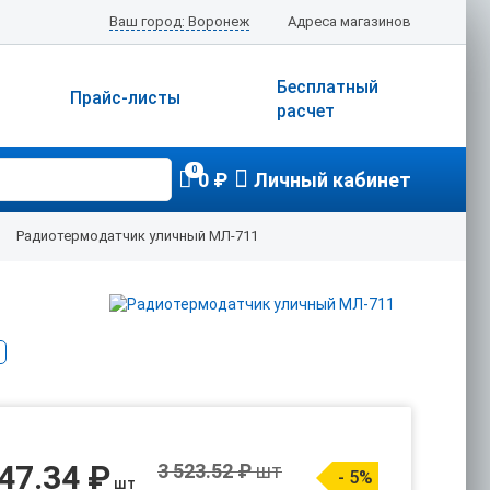
Ваш город: Воронеж
Адреса магазинов
Бесплатный
Прайс-листы
расчет
0
0 ₽
Личный кабинет
Радиотермодатчик уличный МЛ-711
47.34 ₽
3 523.52 ₽
шт
- 5%
шт