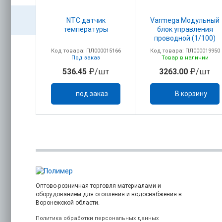
атный
NTC датчик
Varmega Модульный
температуры
блок управления
й,
проводной (1/100)
мый,
00018155
Код товара: ПЛ000015166
Код товара: ПЛ000019950
220В
ичии
Под заказ
Товар в наличии
/шт
536.45
₽/шт
3263.00
₽/шт
ину
под заказ
В корзину
Оптово-розничная торговля материалами и
оборудованием для отопления и водоснабжения в
Воронежской области.
Политика обработки персональных данных