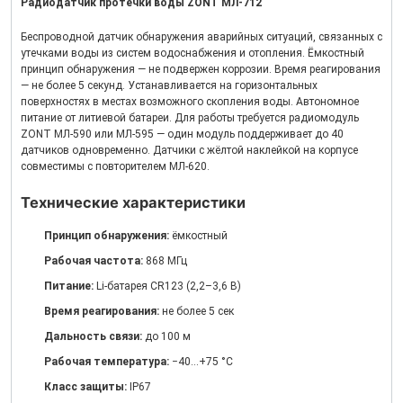
Радиодатчик протечки воды ZONT МЛ-712
Беспроводной датчик обнаружения аварийных ситуаций, связанных с
утечками воды из систем водоснабжения и отопления. Ёмкостный
принцип обнаружения — не подвержен коррозии. Время реагирования
— не более 5 секунд. Устанавливается на горизонтальных
поверхностях в местах возможного скопления воды. Автономное
питание от литиевой батареи. Для работы требуется радиомодуль
ZONT МЛ-590 или МЛ-595 — один модуль поддерживает до 40
датчиков одновременно. Датчики с жёлтой наклейкой на корпусе
совместимы с повторителем МЛ-620.
Технические характеристики
Принцип обнаружения:
ёмкостный
Рабочая частота:
868 МГц
Питание:
Li-батарея CR123 (2,2–3,6 В)
Время реагирования:
не более 5 сек
Дальность связи:
до 100 м
Рабочая температура:
−40…+75 °C
Класс защиты:
IP67