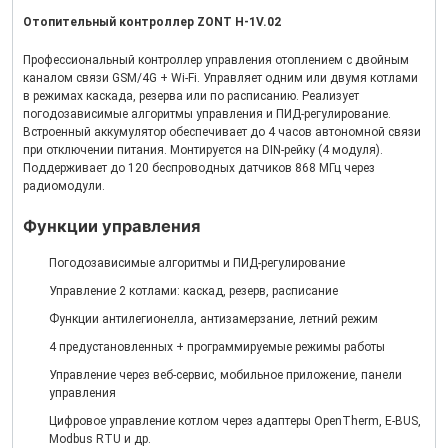
Отопительный контроллер ZONT H-1V.02
Профессиональный контроллер управления отоплением с двойным
каналом связи GSM/4G + Wi-Fi. Управляет одним или двумя котлами
в режимах каскада, резерва или по расписанию. Реализует
погодозависимые алгоритмы управления и ПИД-регулирование.
Встроенный аккумулятор обеспечивает до 4 часов автономной связи
при отключении питания. Монтируется на DIN-рейку (4 модуля).
Поддерживает до 120 беспроводных датчиков 868 МГц через
радиомодули.
Функции управления
Погодозависимые алгоритмы и ПИД-регулирование
Управление 2 котлами: каскад, резерв, расписание
Функции антилегионелла, антизамерзание, летний режим
4 предустановленных + программируемые режимы работы
Управление через веб-сервис, мобильное приложение, панели
управления
Цифровое управление котлом через адаптеры OpenTherm, E-BUS,
Modbus RTU и др.