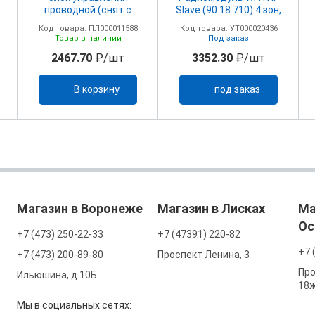
проводной (снят с
Slave (90.18.710) 4 зон,
производства)
230/24В
Код товара: ПЛ000011588
Код товара: УТ000020436
Товар в наличии
Под заказ
2467.70
₽/шт
3352.30
₽/шт
В корзину
под заказ
Магазин в Воронеже
Магазин в Лисках
Ма
Ос
+7 (473) 250-22-33
+7 (47391) 220-82
+7 
+7 (473) 200-89-80
Проспект Ленина, 3
Про
Ильюшина, д.10Б
18
Мы в социальных сетях: