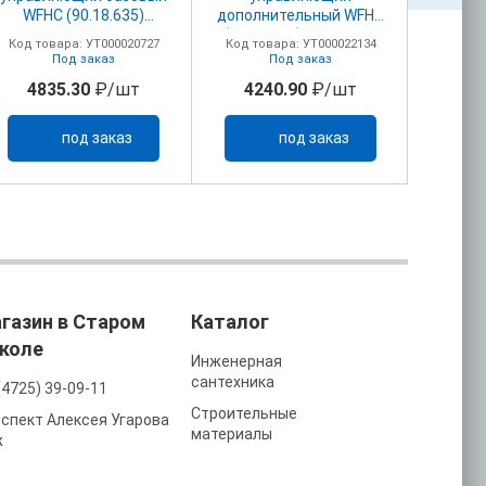
WFHC (90.18.635)
дополнительный WFHC
провод
4зон.230В
(90.18.655) 4зон.230В
NO/
Код товара: УТ000020727
Код товара: УТ000022134
Код то
закр.сервопривод
закр..сервопривод
Под заказ
Под заказ
То
Master
Master
4835.30
₽/шт
4240.90
₽/шт
16
под заказ
под заказ
газин в Старом
Каталог
коле
Инженерная
сантехника
(4725) 39-09-11
Строительные
спект Алексея Угарова
материалы
ж