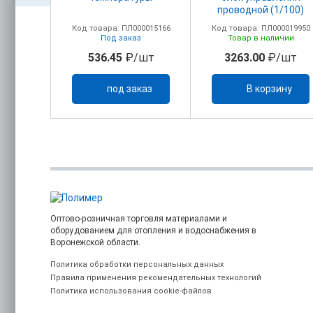
й,
проводной (1/100)
мый,
00018155
Код товара: ПЛ000015166
Код товара: ПЛ000019950
220В
ичии
Под заказ
Товар в наличии
/шт
536.45
₽/шт
3263.00
₽/шт
ину
под заказ
В корзину
Оптово-розничная торговля материалами и
оборудованием для отопления и водоснабжения в
Воронежской области.
Политика обработки персональных данных
Правила применения рекомендательных технологий
Политика использования cookie-файлов