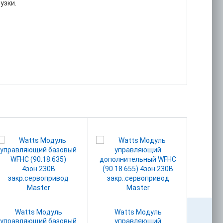
узки.
Watts Модуль
Watts Модуль
Wester Комн
управляющий базовый
управляющий
тер