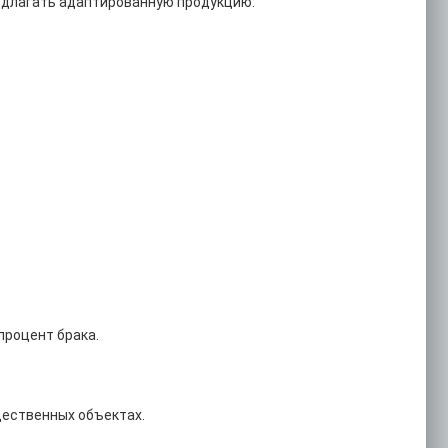
едлагать адаптированную продукцию.
процент брака.
щественных объектах.