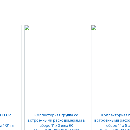
LTEC с
Коллекторная группа со
Коллекторная г
и
встроенными расходомерами в
встроенными расх
/г
сборе 1" х 3 вых ЕК
сборе 1" х 5 вых ЕК