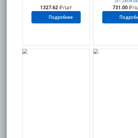
(VT.245.N.04
1327.62
₽/шт
731.00
₽/ш
Подробнее
Подроб