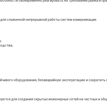
пособности своевременно реагировать на требования рынка и пр
 для слаженной непрерывной работы систем коммуникации.
;
водства;
йчивого оборудования, безаварийную эксплуатацию и сократить 
ьзуются для создания скрытых инженерных сетей на частных и об