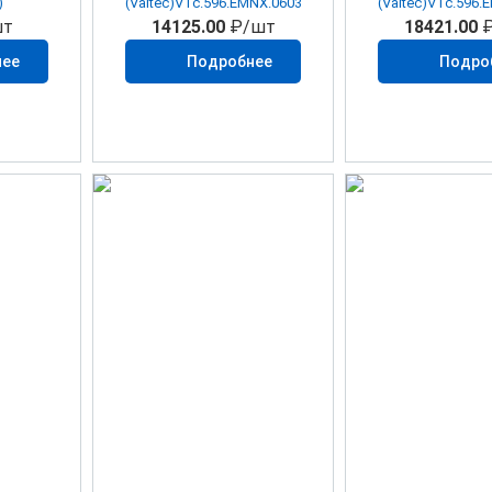
)
(Valtec)VTc.596.EMNX.0603
(Valtec)VTc.596.
т
14125.00
₽/шт
18421.00
₽
нее
Подробнее
Подро