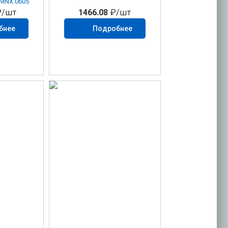
EMNX.0605
/шт
1466.08
₽/шт
бнее
Подробнее