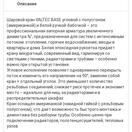
Описание
Шаровой кран VALTEC BASE угловой с полусгоном
(американкой) и белой ручкой-бабочкой – это
профессиональная запорная арматура увеличенного
диаметра ¾″, предназначенная для систем с интенсивным
потоком: отопление, горячее водоснабжение, вводы в
квартиры и дома. Белая эпоксидная рукоятка придаёт
крану аккуратный, современный вид, гармонируя со
светлыми стенами, радиаторами и трубами – особенно
важно при открытой установке.
Угловое исполнение позволяет одновременно перекрыть
поток и изменить его направление на 90°, заменяя собой
кран + отдельный уголок. Это уменьшает количество
резьбовых соединений, снижает риск протечек и экономит
место – идеально для ниш, за радиаторами и в
распределительных шкафах.
Кран оснащён американкой (накидной гайкой с резьбовым
полусгоном), что даёт возможность быстрого монтажа и
демонтажа без разборки трубы. Особенно ценно при
подключении радиаторов, полотенцесушителей, тепловых
узлов.