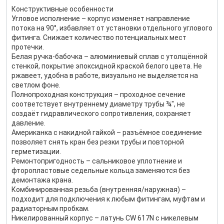
Конструктивные особенности
Угловое исполнение – корпус изменяет направление
потока на 90°, избавляет от установки отдельного углового
фитинга. Снижает количество потенциальных мест
протечки.
Белая ручка-бабочка – алюминиевый сплав с утолщённой
стенкой, покрытие эпоксидной краской белого цвета. Не
ржавеет, удобна в работе, визуально не выделяется на
светлом фоне.
Полнопроходная конструкция – проходное сечение
соответствует внутреннему диаметру трубы ¾″, не
создаёт гидравлического сопротивления, сохраняет
давление.
Американка с накидной гайкой – разъёмное соединение
позволяет снять кран без резки трубы и повторной
герметизации.
Ремонтопригодность – сальниковое уплотнение и
фторопластовые седельные кольца заменяются без
демонтажа крана.
Комбинированная резьба (внутренняя/наружная) –
подходит для подключения к любым фитингам, муфтам и
радиаторным пробкам.
Никелированный корпус – латунь CW 617N с никелевым