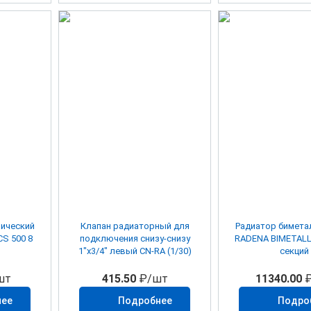
ический
Клапан радиаторный для
Радиатор бимета
S 500 8
подключения снизу-снизу
RADENA BIMETALL
1"х3/4" левый CN-RA (1/30)
секций
шт
415.50
₽/шт
11340.00
₽
нее
Подробнее
Подро