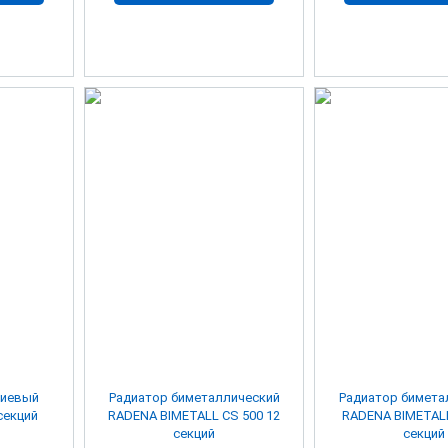
ниевый
Радиатор биметаллический
Радиатор бимета
секций
RADENA BIMETALL CS 500 12
RADENA BIMETALL
секций
секций