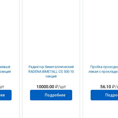
ниевый
Радиатор биметаллический
Пробка проходная
 секций
RADENA BIMETALL CS 500 10
левая с прокладко
секций
шт
10000.00
₽/шт
56.10
₽/
нее
Подробнее
Подро