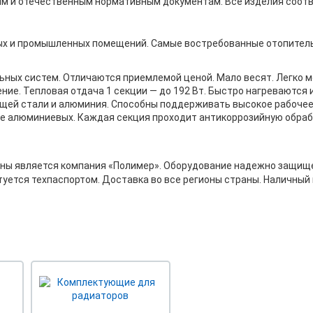
м и отечественным нормативным документам. Все изделия соот
ых и промышленных помещений. Самые востребованные отопител
ных систем. Отличаются приемлемой ценой. Мало весят. Легко 
ие. Тепловая отдача 1 секции — до 192 Вт. Быстро нагреваются 
щей стали и алюминия. Способны поддерживать высокое рабочее
е алюминиевых. Каждая секция проходит антикоррозийную обрабо
ы является компания «Полимер». Оборудование надежно защище
туется техпаспортом. Доставка во все регионы страны. Наличный 