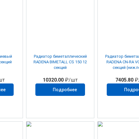
ниевый
Радиатор биметаллический
Радиатор бимета
секций
RADENA BIMETALL CS 150 12
RADENA CN-RA VC
секций
секций (ниж.п
шт
10320.00
₽/шт
7405.80
₽
нее
Подробнее
Подро