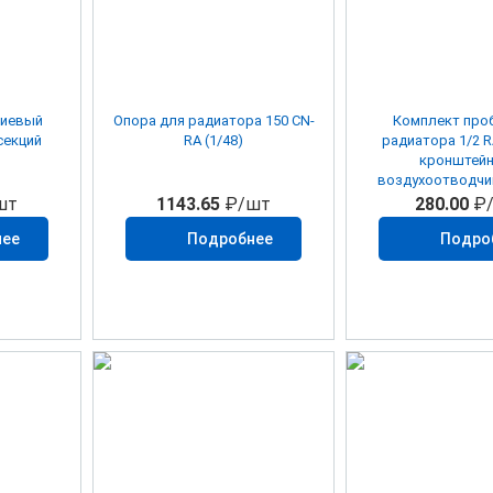
ниевый
Опора для радиатора 150 CN-
Комплект про
секций
RA (1/48)
радиатора 1/2 R
кронштейн
воздухоотводчи
(1/40)
шт
1143.65
₽/шт
280.00
₽
нее
Подробнее
Подро