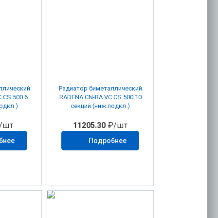
ллический
Радиатор биметаллический
 CS 500 6
RADENA CN-RA VC CS 500 10
одкл.)
секций (ниж.подкл.)
/шт
11205.30
₽/шт
бнее
Подробнее