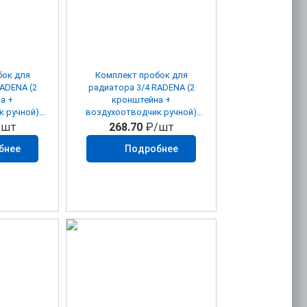
бок для
Комплект пробок для
ADENA (2
радиатора 3/4 RADENA (2
а +
кронштейна +
к ручной)
воздухоотводчик ручной)
(1/40)
/шт
268.70
₽/шт
бнее
Подробнее