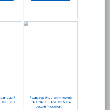
ллический
Радиатор биметаллический
 CS 350 8
RADENA CN-RA VC CS 500 4
секций (ниж.подкл.)