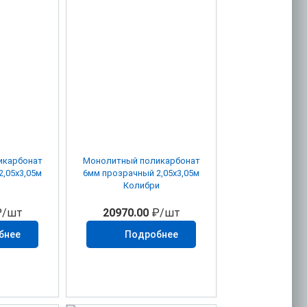
икарбонат
Монолитный поликарбонат
,05х3,05м
6мм прозрачный 2,05х3,05м
Колибри
/шт
20970.00
₽/шт
бнее
Подробнее