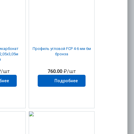
икарбонат
Профиль угловой FСР 4-6 мм 6м
,05х3,05м
бронза
и
/шт
760.00
₽/шт
бнее
Подробнее