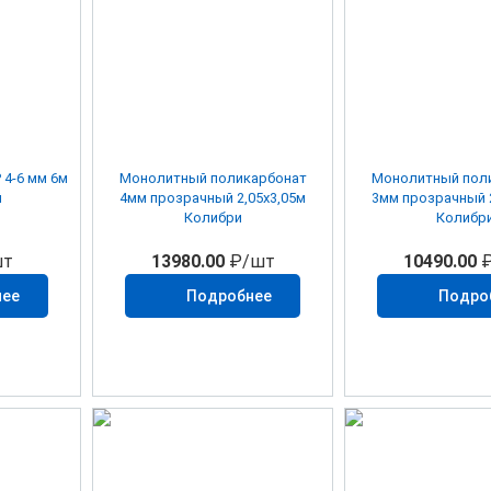
м
Монолитный поликарбонат
Монолитный пол
й
4мм прозрачный 2,05х3,05м
3мм прозрачный 2
Колибри
Колибр
т
13980.00
₽/шт
10490.00
₽
нее
Подробнее
Подро