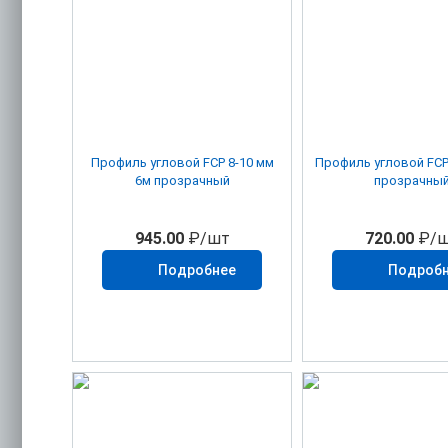
Профиль угловой FСР 8-10 мм
Профиль угловой FСР 4-6 мм 6
6м прозрачный
прозрачны
945.00
₽/шт
720.00
₽/ш
Подробнее
Подроб