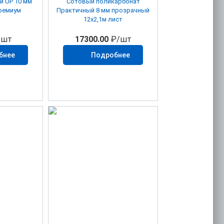
й UP 10 мм
Сотовый поликарбонат
Премиум
Практичный 8 мм прозрачный
12х2,1м лист
/шт
17300.00
₽/шт
бнее
Подробнее