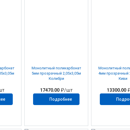
арбонат
Монолитный поликарбонат
Монолитный пол
05х3,05м
5мм прозрачный 2,05х3,05м
4мм прозрачный 2
Колибри
Киви
шт
17470.00
₽/шт
13300.00
₽
нее
Подробнее
Подро