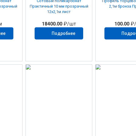
рбонат
Сотовый поликарбонат
Профиль торцево
Практичный 10 мм прозрачный
2,1м бронза 
12х2,1м лист
м
18400.00
₽/шт
100.00
₽
нее
Подробнее
Подро