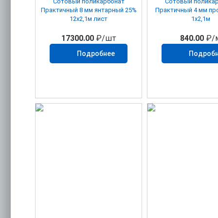
Сотовый поликарбонат
Сотовый полика
Практичный 8 мм янтарный 25%
Практичный 4 мм прозрачный
12х2,1м лист
1х2,1м
17300.00
₽/шт
840.00
₽/
Подробнее
Подроб