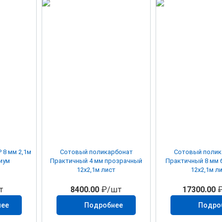
1м
Сотовый поликарбонат
Сотовый полик
иум
Практичный 4 мм прозрачный
Практичный 8 мм бронза 42%
12х2,1м лист
12х2,1м л
т
8400.00
₽/шт
17300.00
₽
нее
Подробнее
Подро