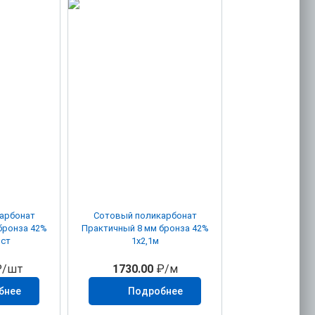
арбонат
Сотовый поликарбонат
Практичный 8 мм бронза 42%
ист
1х2,1м
/шт
1730.00
₽/м
бнее
Подробнее