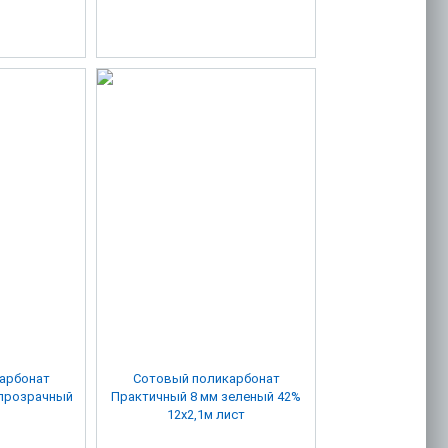
арбонат
Сотовый поликарбонат
 прозрачный
Практичный 8 мм зеленый 42%
12х2,1м лист