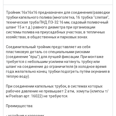
Тройник 16х16х16 предназначен для соединения/разводки
трубки капельного полива (многолетка, 16 трубка "слепая",
техническая труба ПНД ПЭ-32 16 мм, садовый поливочный
шланг 15 и т.д.) равного диаметра при организации
системы полива на приусадебных участках, в тепличных
хозяйствах, в общественных и парковых зонах.
Соединительный тройник представляет из себя
пластиковую деталь со специальными рисками
(соединение "ёрш") для лучшей фиксации. При монтаже
требуется с небольшим усилием натянуть трубку или
шланг на соединение до ограничителя (в холодное время
года желательно конец трубки подогреть путём окунания в
тёплую воду).
При соединении капельных трубок, в системах которых
рабочее давление не превышает 2 атм, хомуты (клипсы т/
м Poelsan арт. 16022) не требуются.
Преимущества:
- устойчив к коррозии;