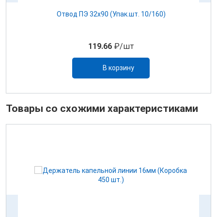
ная
Отвод ПЭ 32х90 (Упак.шт. 10/160)
С
119.66
₽/шт
В корзину
Товары со схожими характеристиками