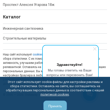
Проспект Алексея Угарова 18ж
Каталог
Инженерная сантехника
Строительные материалы
Наш сайт использует
cookies
для обеспечения работоспособности и
сбора статистики. С их помощью мы анализируем пользовательскую
активность, улучшаем работу сайта и делаем рекламу более
Здравствуйте!
релевантной. Оставаясь на сайте, вы даете согласие на обработку ваших
Мы готовы ответить на Ваши
персональных данных. Вы можете отключить сохранение cookies в
вопросы или перезвонить Вам!
настройках браузера в любой момент. На сайте также применяются
рекомендательные технологии
. Подробнее об обработке персональных
Этот сайт использует cookie-файлы для настройки рекламы и
данных — в соответствующей
Политике
.
сбора статистики. Оставаясь на сайте, вы соглашаетесь на
обработку ваших персональных данных в соответствии с нашей
политикой cookies
.
© 2006 — 2026. Полимер.
Принять