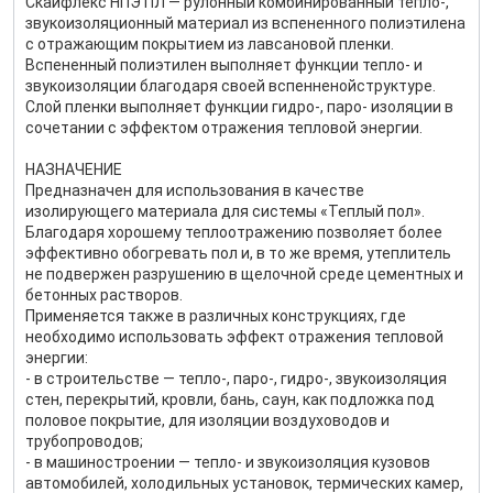
Скайфлекс НПЭ ПЛ — рулонный комбинированный тепло-,
звукоизоляционный материал из вспененного полиэтилена
с отражающим покрытием из лавсановой пленки.
Вспененный полиэтилен выполняет функции тепло- и
звукоизоляции благодаря своей вспенненойструктуре.
Слой пленки выполняет функции гидро-, паро- изоляции в
сочетании с эффектом отражения тепловой энергии.
НАЗНАЧЕНИЕ
Предназначен для использования в качестве
изолирующего материала для системы «Теплый пол».
Благодаря хорошему теплоотражению позволяет более
эффективно обогревать пол и, в то же время, утеплитель
не подвержен разрушению в щелочной среде цементных и
бетонных растворов.
Применяется также в различных конструкциях, где
необходимо использовать эффект отражения тепловой
энергии:
- в строительстве — тепло-, паро-, гидро-, звукоизоляция
стен, перекрытий, кровли, бань, саун, как подложка под
половое покрытие, для изоляции воздуховодов и
трубопроводов;
- в машиностроении — тепло- и звукоизоляция кузовов
автомобилей, холодильных установок, термических камер,